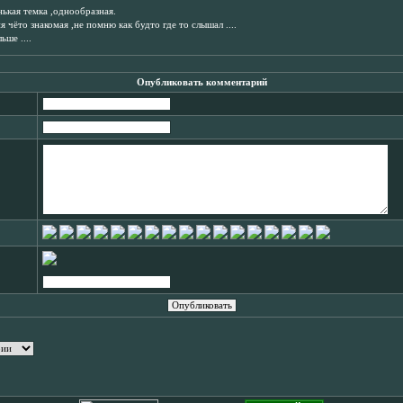
нькая темка ,однообразная.
я чёто знакомая ,не помню как будто где то слышал ....
ше ....
Опубликовать комментарий