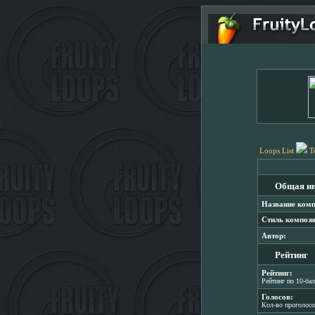
Loops List
T
Общая и
Название комп
Стиль компози
Автор:
Рейтинг
Рейтинг:
Рейтинг по 10-ба
Голосов:
Кол-во проголос