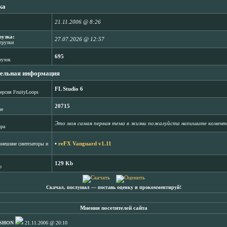
ка
21.11.2006 @ 8:26
рузка:
27.07.2026 @ 12:57
агрузки
695
рузок
ельная информация
FL Studio 6
ерсия FruityLoops
20715
зе
Это моя самая первая тема в жизни пожалуйста напишите комен
ора
▪
reFX Vanguard v1.11
нешние синтезаторы и
129 Kb
b
Скачал, послушал ― поставь оценку и прокомментируй!
Мнения посетителей сайта
SHON
21.11.2006 @ 20:10