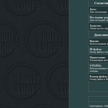
Статисти
Дата:
Дата публикации
Последняя заг
Дата последней з
Загрузок:
Общее кол-во заг
Дополнит
Версия:
Использованная в
ID файла:
Номер файла в ба
Примечание:
Комментарии авт
VSTi/DXi:
Использованные в
плагины
Размер файла:
Размер файла в K
Опубликовал:
SA