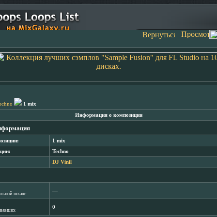
echno
1 mix
Информация о композиции
нформация
озиции:
1 mix
ции:
Techno
DJ Vinil
―
лльной шкале
0
овавших