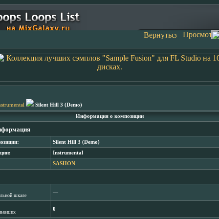
nstrumental
Silent Hill 3 (Demo)
Информация о композиции
нформация
озиции:
Silent Hill 3 (Demo)
ции:
Instrumental
SASHON
―
лльной шкале
0
овавших