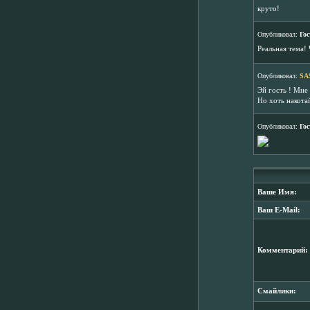
круто!
Опубликовал:
Гос
Реальная тема! 
Опубликовал:
SA
Эй гость ! Мне
Но хоть накота
Опубликовал:
Гос
Ваше Имя:
Ваш E-Mail:
Комментарий:
Смайлики: