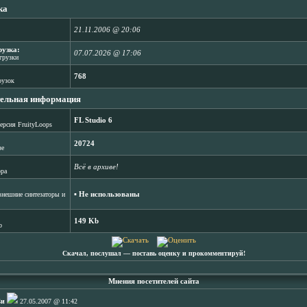
ка
21.11.2006 @ 20:06
рузка:
07.07.2026 @ 17:06
агрузки
768
рузок
ельная информация
FL Studio 6
ерсия FruityLoops
20724
зе
Всё в архиве!
ора
▪ Не использованы
нешние синтезаторы и
149 Kb
b
Скачал, послушал ― поставь оценку и прокомментируй!
Мнения посетителей сайта
4и
27.05.2007 @ 11:42