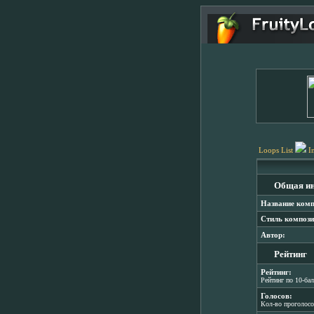
Loops List
I
Общая и
Название комп
Стиль компози
Автор:
Рейтинг
Рейтинг:
Рейтинг по 10-ба
Голосов:
Кол-во проголос