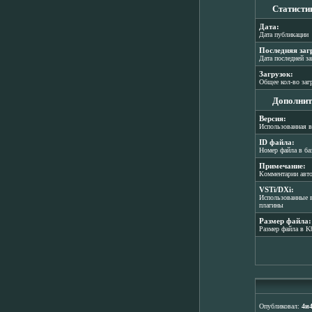
Статисти
Дата:
Дата публикации
Последняя заг
Дата последней з
Загрузок:
Общее кол-во заг
Дополнит
Версия:
Использованная в
ID файла:
Номер файла в ба
Примечание:
Комментарии авт
VSTi/DXi:
Использованные в
плагины
Размер файла:
Размер файла в K
Опубликовал:
4и