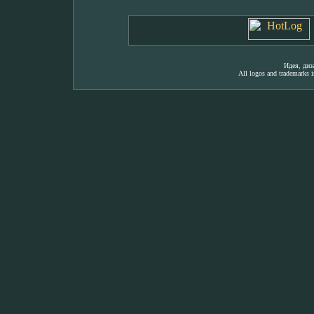
Идея, ди
All logos and trademarks in