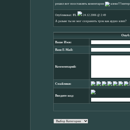
решил вот пооставлять коментарии
клево!!!интер
Опубликовал:
FL
24.12.2006 @ 2:49
А разьве ты не мог сохранить трэк как аудио клип?
Опубл
Ваше Имя:
Ваш E-Mail:
Комментарий:
Смайлики:
Введите код: