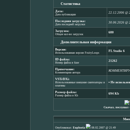
Статистика
Дата:
22.12.2006 @ 
Дата публикации
Последняя загрузка:
30.06.2026 @ 
Дата последней загрузки
Загрузок:
680
Общее кол-во загрузок
Дополнительная информация
Версия:
FL Studio 6
Использованная версия FruityLoops
ID файла:
21262
Номер файла в базе
Примечание:
КОММЕНТИРУЕ
Комментарии автора
VSTi/DXi:
▪ Не использо
Использованные внешние синтезаторы и
плагины
Размер файла:
694 Kb
Размер файла в Kb
Скачал, послушал 
Мнен
Опубликовал:
Euphoria
08.02.2007 @ 21:49