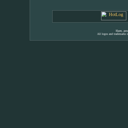
Идея, ди
All logos and trademarks in