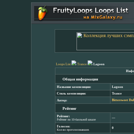
Loops List
Trance
Lagoon
Инфо
Общая информация
Название композиции:
Lagoon
Стиль композиции:
Trance
Автор:
Bittersweet Du
Рейтинг
Рейтинг:
―
Рейтинг по 10-балльной шкале
Голосов:
0
Кол-во проголосовавших