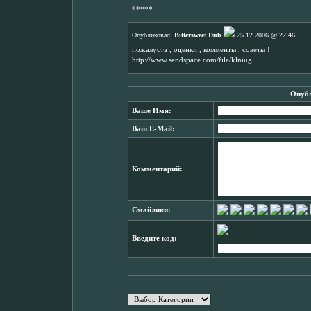
*****
Опубликовал:
Bittersweet Dub
25.12.2006 @ 22:46
пожалуста , оценки , комменты , советы !
http://www.sendspace.com/file/klniug
Опубл
Ваше Имя:
Ваш E-Mail:
Комментарий:
Смайлики:
Введите код: