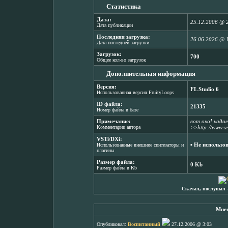
Статистика
Дата:
25.12.2006 @ 
Дата публикации
Последняя загрузка:
26.06.2026 @ 
Дата последней загрузки
Загрузок:
700
Общее кол-во загрузок
Дополнительная информация
Версия:
FL Studio 6
Использованная версия FruityLoops
ID файла:
21335
Номер файла в базе
Примечание:
вот оно! надое
Комментарии автора
>>http://www.se
VSTi/DXi:
▪ Не использо
Использованные внешние синтезаторы и
плагины
Размер файла:
0 Kb
Размер файла в Kb
Скачал, послушал 
Мнен
Опубликовал:
Воспитанный
27.12.2006 @ 3:03