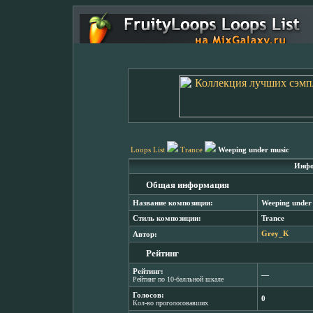
Loops List
Trance
Weeping under music
Инфо
Общая информация
Название композиции:
Weeping under
Стиль композиции:
Trance
Автор:
Grey_K
Рейтинг
Рейтинг:
―
Рейтинг по 10-балльной шкале
Голосов:
0
Кол-во проголосовавших