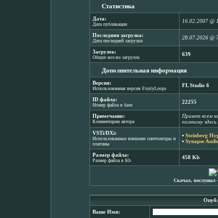
Статистика
Дата:
16.02.2007 @ 
Дата публикации
Последняя загрузка:
28.07.2026 @ 
Дата последней загрузки
Загрузок:
639
Общее кол-во загрузок
Дополнительная информация
Версия:
FL Studio 6
Использованная версия FruityLoops
ID файла:
22255
Номер файла в базе
Примечание:
Привет всем к
Комментарии автора
поэтому здесь
VSTi/DXi:
▪
Steinberg Hy
Использованные внешние синтезаторы и
▪
Synapse Audi
плагины
Размер файла:
458 Kb
Размер файла в Kb
Скачал, послушал 
Опубл
Ваше Имя: