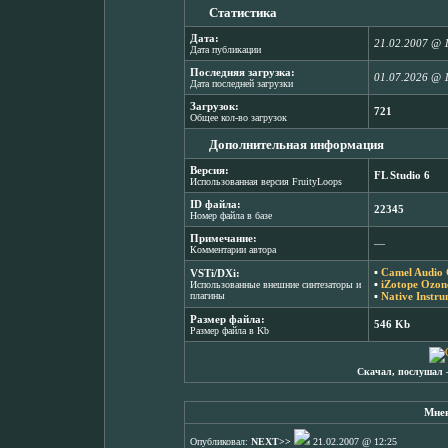
Статистика
Дата:
21.02.2007 @ 
Дата публикации
Последняя загрузка:
01.07.2026 @ 
Дата последней загрузки
Загрузок:
721
Общее кол-во загрузок
Дополнительная информация
Версия:
FL Studio 6
Использованная версия FruityLoops
ID файла:
22345
Номер файла в базе
Примечание:
―
Комментарии автора
▪
Camel Audio 
VSTi/DXi:
▪
iZotope Ozon
Использованные внешние синтезаторы и
плагины
▪
Native Instr
Размер файла:
546 Kb
Размер файла в Kb
Скачал, послушал 
Мнен
Опубликовал:
NEXT>>
21.02.2007 @ 12:25