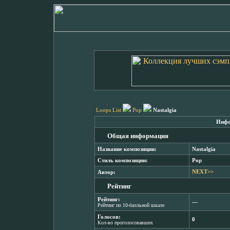
Loops List
Pop
Nastalgia
Инфо
Общая информация
Название композиции:
Nastalgia
Стиль композиции:
Pop
Автор:
NEXT>>
Рейтинг
Рейтинг:
―
Рейтинг по 10-балльной шкале
Голосов:
0
Кол-во проголосовавших