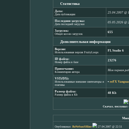
Статистика
Дата:
25.04.2007 @ 
Дата публикации
Последняя загрузка:
05.05.2026 @ 
Дата последней загрузки
Загрузок:
655
Общее кол-во загрузок
Дополнительная информация
Версия:
FL Studio 6
Использованная версия FruityLoops
ID файла:
23276
Номер файла в базе
Примечание:
Моя первая ра
Комментарии автора
VSTi/DXi:
▪
reFX Vanguar
Использованные внешние синтезаторы и
плагины
Размер файла:
48 Kb
Размер файла в Kb
Скачал, послушал 
Мнен
Опубликовал:
ReNeSunSHine
27.04.2007 @ 22:51