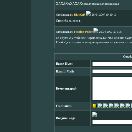
ХАХАХАХАХАХхахаахахахахахахахаххаа
Опубликовал:
BlacKeR
26.04.2007 @ 10:10
Спасибо за совет.
Опубликовал:
Fashion Police
26.04.2007 @ 1:37
со сдухом у тебя все нормально,так что дальше будет
Freaks",находишь ссылку,открываешь и сутками читае
Опубл
Ваше Имя:
Ваш E-Mail:
Комментарий:
Смайлики:
Введите код: