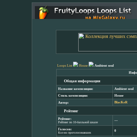
Loops List
House
Ambient soul
Инфо
Общая информация
Название композиции:
Ambient soul
Стиль композиции:
House
Автор:
BlacKeR
Рейтинг
Рейтинг:
―
Рейтинг по 10-балльной шкале
Голосов:
0
Кол-во проголосовавших