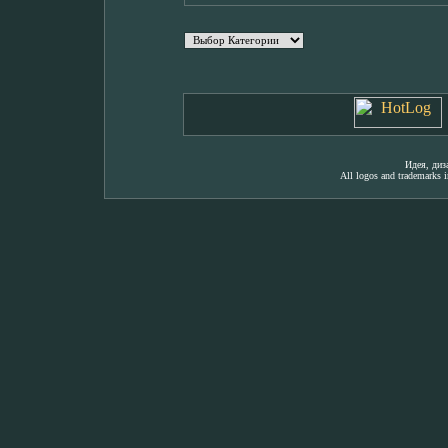
Идея, ди
All logos and trademarks in