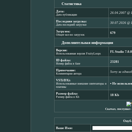
Статистика
Дата:
26.04.2007 @ 
Дата публикации
Последняя загрузка:
30.07.2026 @ 
Дата последней загрузки
Загрузок:
679
Общее кол-во загрузок
Дополнительная информация
Версия:
FL Studio 7.0.0
Использованная версия FruityLoops
ID файла:
23281
Номер файла в базе
Примечание:
Sorry за одно
Комментарии автора
VSTi/DXi:
▪ Не использо
Использованные внешние синтезаторы и
плагины
Размер файла:
18 Kb
Размер файла в Kb
Скачал, послушал 
Опубл
Ваше Имя: