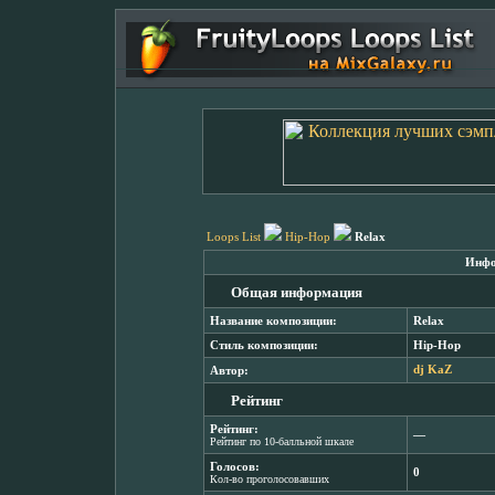
Loops List
Hip-Hop
Relax
Инфо
Общая информация
Название композиции:
Relax
Стиль композиции:
Hip-Hop
Автор:
dj KaZ
Рейтинг
Рейтинг:
―
Рейтинг по 10-балльной шкале
Голосов:
0
Кол-во проголосовавших