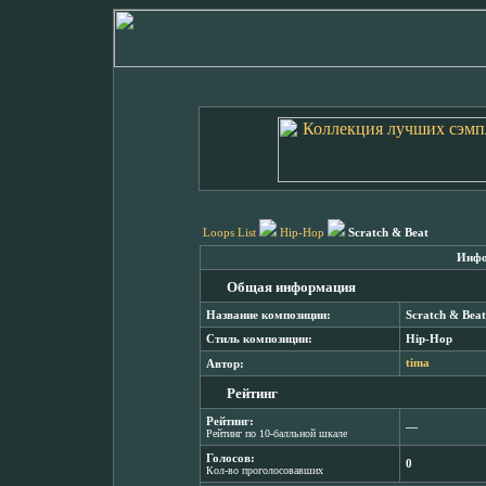
Loops List
Hip-Hop
Scratch & Beat
Инфо
Общая информация
Название композиции:
Scratch & Beat
Стиль композиции:
Hip-Hop
Автор:
tima
Рейтинг
Рейтинг:
―
Рейтинг по 10-балльной шкале
Голосов:
0
Кол-во проголосовавших