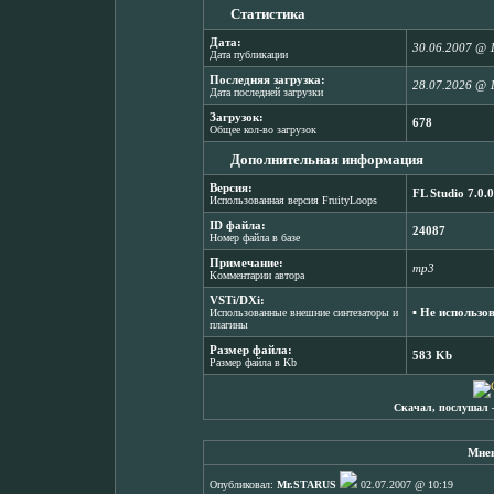
Статистика
Дата:
30.06.2007 @ 
Дата публикации
Последняя загрузка:
28.07.2026 @ 
Дата последней загрузки
Загрузок:
678
Общее кол-во загрузок
Дополнительная информация
Версия:
FL Studio 7.0.0
Использованная версия FruityLoops
ID файла:
24087
Номер файла в базе
Примечание:
mp3
Комментарии автора
VSTi/DXi:
▪ Не использо
Использованные внешние синтезаторы и
плагины
Размер файла:
583 Kb
Размер файла в Kb
Скачал, послушал 
Мнен
Опубликовал:
Mr.STARUS
02.07.2007 @ 10:19