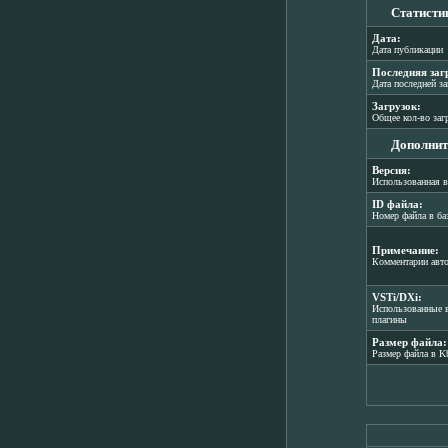
Статисти
Дата:
Дата публикации
Последняя заг
Дата последней з
Загрузок:
Общее кол-во заг
Дополнит
Версия:
Использованная в
ID файла:
Номер файла в ба
Примечание:
Комментарии авт
VSTi/DXi:
Использованные в
плагины
Размер файла:
Размер файла в K