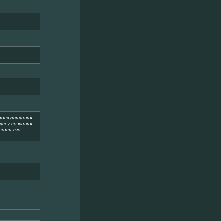
рослушивания.
есу сознания...
тати его