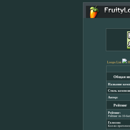
Loops List
H
Общая и
Название комп
Стиль компози
Автор:
Рейтинг
Рейтинг:
Рейтинг по 10-ба
Голосов:
Кол-во проголос