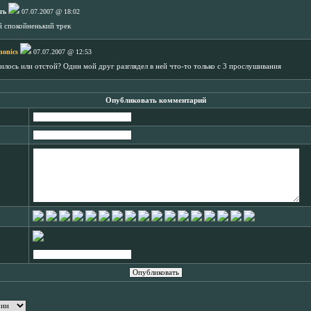
ть
07.07.2007 @ 18:02
й спокойненький трек
nonics
07.07.2007 @ 12:53
илось или отстой? Один мой друг разглядел в ней что-то только с 3 прослушивания
Опубликовать комментарий