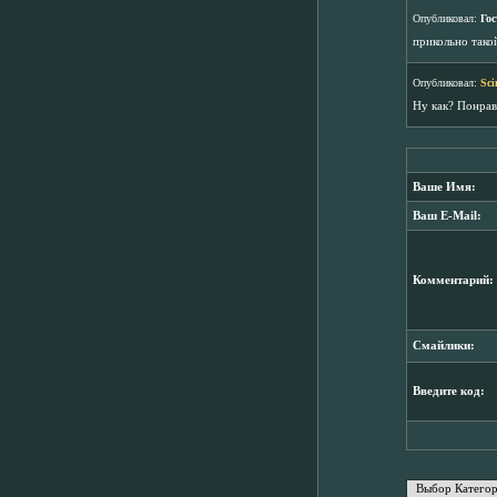
Опубликовал:
Гос
прикольно тако
Опубликовал:
Sci
Ну как? Понрав
Ваше Имя:
Ваш E-Mail:
Комментарий:
Смайлики:
Введите код: