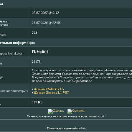
ка
07.07.2007 @ 0:42
рузка:
28.07.2026 @ 22:58
агрузки
708
рузок
ельная информация
FL Studio 6
ерсия FruityLoops
24179
зе
Если нет нужных плагинов: скачайте и получите удовольствие от п
Этот микс для меня больше чем просто песня, он - приоткрывает зав
ора
И трансцендент;%№ шутка, просто качайте и ставте оценку ;) Кс
можно домастерить в любом редакторе
▪
Arturia CS-80V v1.5
нешние синтезаторы и
▪
iZotope Ozone v3.1 VST
537 Kb
b
Скачал, послушал ― поставь оценку и прокомментируй!
Мнения посетителей сайта