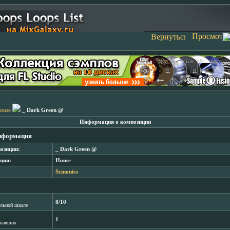
ouse
_ Dark Green @
Информация о композиции
нформация
озиции:
_ Dark Green @
ции:
House
Scinonics
8/10
лльной шкале
1
овавших