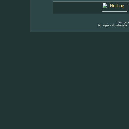
Идея, ди
All logos and trademarks in