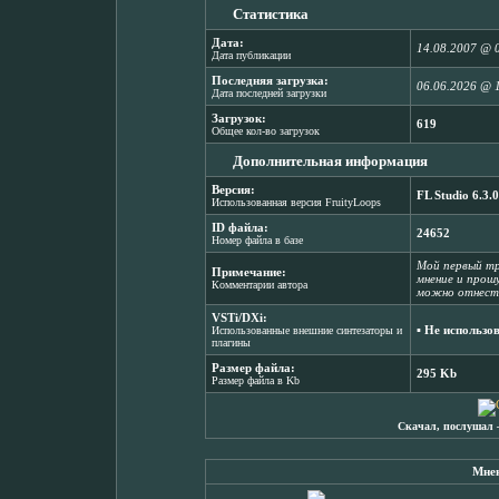
Статистика
Дата:
14.08.2007 @ 
Дата публикации
Последняя загрузка:
06.06.2026 @ 
Дата последней загрузки
Загрузок:
619
Общее кол-во загрузок
Дополнительная информация
Версия:
FL Studio 6.3.
Использованная версия FruityLoops
ID файла:
24652
Номер файла в базе
Мой первый тр
Примечание:
мнение и прош
Комментарии автора
можно отнести
VSTi/DXi:
▪ Не использо
Использованные внешние синтезаторы и
плагины
Размер файла:
295 Kb
Размер файла в Kb
Скачал, послушал 
Мнен