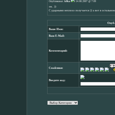
Опубликовал:
k0ka
14.08.2007 @ 7:09
эм.. ))
С ударными неплохо получается )) а вот в остально
Опубл
Ваше Имя:
Ваш E-Mail:
Комментарий:
Смайлики:
Введите код: