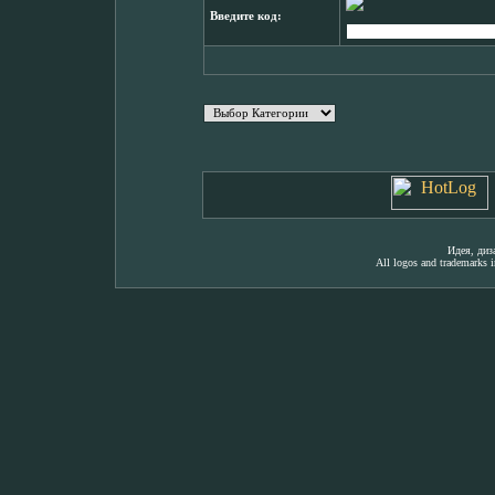
Введите код:
Идея, ди
All logos and trademarks in