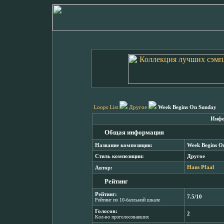
Loops List
Другое
Week Begins On Sunday
Инфо
Общая информация
Название композиции:
Week Begins O
Стиль композиции:
Другое
Автор:
Hans Pfaal
Рейтинг
Рейтинг:
7.5/10
Рейтинг по 10-балльной шкале
Голосов:
2
Кол-во проголосовавших