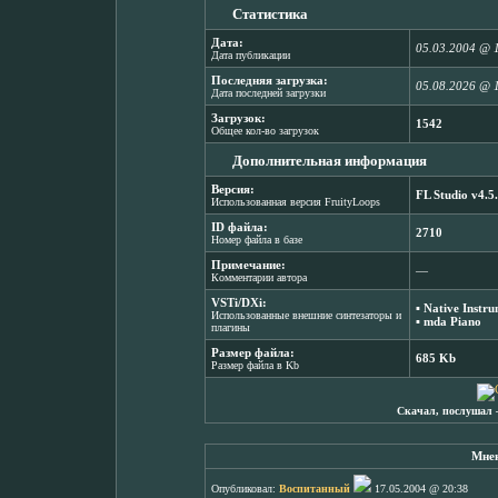
Статистика
Дата:
05.03.2004 @ 
Дата публикации
Последняя загрузка:
05.08.2026 @ 
Дата последней загрузки
Загрузок:
1542
Общее кол-во загрузок
Дополнительная информация
Версия:
FL Studio v4.5
Использованная версия FruityLoops
ID файла:
2710
Номер файла в базе
Примечание:
―
Комментарии автора
VSTi/DXi:
▪
Native Instr
Использованные внешние синтезаторы и
▪
mda Piano
плагины
Размер файла:
685 Kb
Размер файла в Kb
Скачал, послушал 
Мнен
Опубликовал:
Воспитанный
17.05.2004 @ 20:38