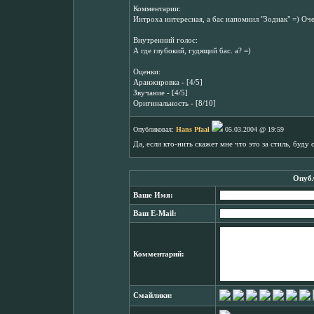
Комментарии:
Интроха интересная, а бас напомнил "Зодиак" =) Оч
Внутренний голос:
А где глубокий, гудящий бас. а? =)
Оценки:
Аранжировка - [4/5]
Звучание - [4/5]
Оригинальность - [8/10]
Опубликовал:
Hans Pfaal
05.03.2004 @ 19:59
Да, если кто-нить скажет мне что это за стиль, буду 
Опубл
Ваше Имя:
Ваш E-Mail:
Комментарий:
Смайлики: