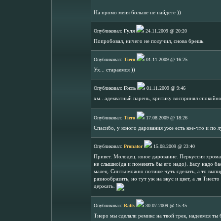
На промо меня больше не найдете ))
Опубликовал:
Гуля
24.11.2009 @ 20:20
Попробовал, ничего не получил, снова брешь.
Опубликовал:
Tiero
01.11.2009 @ 16:25
Ух... стараемся ))
Опубликовал:
Гость
01.11.2009 @ 9:46
хм.. адекватный парень, критику воспринял спокойно.
Опубликовал:
Tiero
17.08.2009 @ 18:26
Спасибо, у юного дарования уже есть кое-что и по л
Опубликовал:
Pronator
15.08.2009 @ 23:40
Привет. Молодец, юное дарование. Перкуссия хромает
не слышно(да и поменять бы его надо). Басу надо б
малец. Синты можно потише чуть сделать, а то выпи
разнообразить, но тут уж на вкус и цвет, а ля Тиест
держать.
Опубликовал:
Ratts
30.07.2009 @ 15:45
Тиеро мы сделали ремикс на твой трек, надеемся ты 