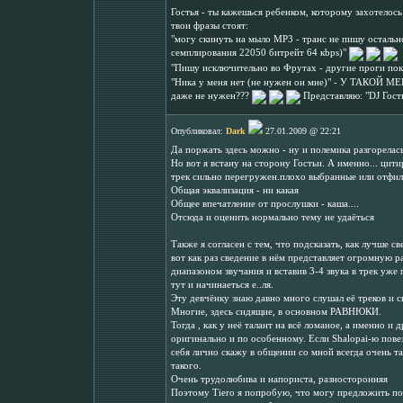
Гостья - ты кажешься ребенком, которому захотелось 
твои фразы стоят:
"могу скинуть на мыло МР3 - транс не пишу остально
семплирования 22050 битрейт 64 кbps)"
"Пишу исключительно во Фрутах - другие проги пока
"Ника у меня нет (не нужен он мне)" - У ТАК
даже не нужен???
Представляю: "DJ Гость
Опубликовал:
Dark
27.01.2009 @ 22:21
Да поржать здесь можно - ну и полемика разгорелась
Но вот я встану на сторону Гостьи. А именно... цит
трек сильно перегружен.плохо выбранные или отфил
Общая эквализация - ни какая
Общее впечатление от прослушки - каша....
Отсюда и оценить нормально тему не удаёться
Также я согласен с тем, что подсказать, как лучше с
вот как раз сведение в нём представляет огромную р
диапазоном звучания и вставив 3-4 звука в трек уже
тут и начинаеться е..ля.
Эту девчёнку знаю давно много слушал её треков и с
Многие, здесь сидящие, в основном РАВНЮКИ.
Тогда , как у неё талант на всё ломаное, а именно и
оригинально и по особенному. Если Shalopai-ю повез
себя лично скажу в общении со мной всегда очень та
такого.
Очень трудолюбива и напориста, разносторонняя
Поэтому Tiero я попробую, что могу предложить по с