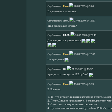
Опубликовал:
Tiero
28.03.2009 @ 9:06
В проекте все написано.
Опубликовал:
Гость
27.03.2009 @ 19:57
Mp3 версию где качать?
Опубликовал:
T.I.M.
26.03.2009 @ 20:48
Дык видимо он уже продал
Опубликовал:
Tiero
23.03.2009 @ 12:03
Не продается
Опубликовал:
112
21.03.2009 @ 13:57
продам этот минус за 112 рублей
Опубликовал:
Tiero
15.03.2009 @ 9:29
2 Новичек:
1. То, что играют диджеи в клубах на пульте, может 
2. Пульт Диджея предназначен больше для того, чтоб
3. Стоит этот аппарат не знаю сколько =)
4. Ну если вспомнить к примеру Fashion Police'а, т