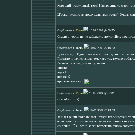
Хороший, позитивный трек) Настроение создает - эт
2Гостья: можно ли послушать твои треки? Очень заи
Опубликовал:
Tiero
10.02.2009 @ 20:55
Спасибо гость, но не забывайте пожалуйста подписыв
Опубликовал:
Гость
10.02.2009 @ 19:43
Трек супер... Единственное ето мастеринг так се, но
Приятно и пахнет аналогом, чего так трудно добитса
Респект те и творчиских успехов...
оценка
идея 10
исполн 9
оригынальность 9
Опубликовал:
Tiero
10.02.2009 @ 17:31
Спасиба гость)
Опубликовал:
Гость
10.02.2009 @ 15:05
да идея очень понравилась - такой классический тран
отличным, потом послушал через наушники - на само
сведение - 7 б. редко здесь встретишь такую грамот