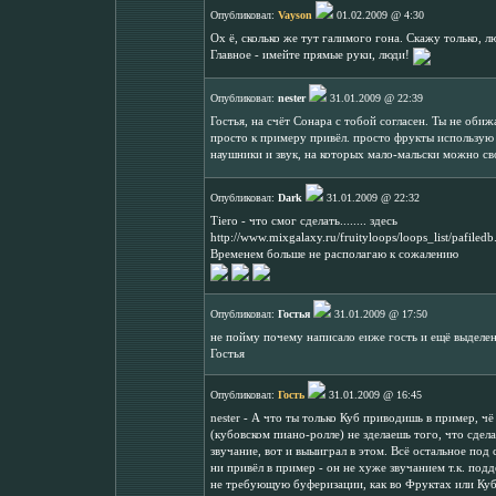
Опубликовал:
Vayson
01.02.2009 @ 4:30
Ох ё, сколько же тут галимого гона. Скажу только, л
Главное - имейте прямые руки, люди!
Опубликовал:
nester
31.01.2009 @ 22:39
Гостья, на счёт Сонара с тобой согласен. Ты не оби
просто к примеру привёл. просто фрукты использую 
наушники и звук, на которых мало-мальски можно с
Опубликовал:
Dark
31.01.2009 @ 22:32
Tiero - что смог сделать........ здесь
http://www.mixgalaxy.ru/fruityloops/loops_list/pafile
Временем больше не располагаю к сожалению
Опубликовал:
Гостья
31.01.2009 @ 17:50
не пойму почему написало еиже гость и ещё выделен
Гостья
Опубликовал:
Гость
31.01.2009 @ 16:45
nester - А что ты только Куб приводишь в пример, чё
(кубовском пиано-ролле) не зделаешь того, что сдел
звучание, вот и выыиграл в этом. Всё остальное под
ни привёл в пример - он не хуже звучанием т.к. по
не требующую буферизации, как во Фруктах или Куб