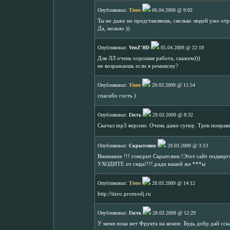
Опубликовал:
Tiero
06.04.2009 @ 9:02
Ты не даже не представляешь, сколько людей уже отр
Да, можно ))
Опубликовал:
VenZ'ЯD
05.04.2009 @ 22:19
Для ЛЛ очень хорошая работа, скажем)))
не возражаешь если я ремиксну?
Опубликовал:
Tiero
29.03.2009 @ 11:54
спасибо гость )
Опубликовал:
Гость
29.03.2009 @ 8:32
Скачал mp3 версию. Очень даже супер. Трек понрави
Опубликовал:
Скрытсвин
29.03.2009 @ 3:13
Внимание !!! говорит Скрытсвин.!Этот сайт подверг
УХОДИТЕ от сюда!!!!,ради вашей же ***ы
Опубликовал:
Tiero
28.03.2009 @ 14:12
http://tiero.promodj.ru
Опубликовал:
Гость
28.03.2009 @ 12:29
У меня пока нет Фрукта на компе. Будь добр дай ссы