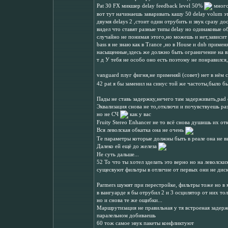
Pat 30 FX микшер delay feedback level 50%
мног
вот тут начинаешь заваривать кашу 50 delay volum эт
двумя delaуs 2 ,стоит один отрубить и звук сразу д
видел что ставят разные типы delay но одинаковые о
случайно не понимая этого,но можешь и нет,зависит
bass я не знаю как в Trance ,но в House и dnb приме
насыщенные,здесь же должно быть ограничение на 
т д У тебя не особо оно есть поэтому не понравился
vanguard плуг фигня,не применяй (совет) нет в нём с
42 pat я бы заменил на синус той же частоты,было б
Пады не ставь задержку,нечего там задерживать,pad 
Эквализация снова не то,отключи и почувствуешь р
но не СЧ
как у вас
Fruity Stereo Enhancer не то всё снова душишь их от
Вся леволская обкатка она не очень
Те параметры которые должны быть в реале она не в
Далеко ей ещё до железа
Не суть дальше...
52 То что ты хотел зделать это верно но на леволски
сущесвуют фильтры в отличие от первых они не диск
Parmers шумят при перестройке, фильтры тоже но в 
в вангуарде я бы отрубил 2 и 3 осцилятор от них тол
но и снова те же ощибки...
Маршрутизация не правильная у тя встроеная задерж
паралельном добиваешь
60 тож самое эвук пакеты конфликтуют