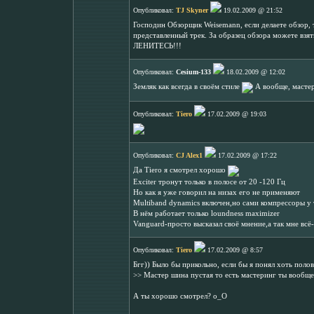
Опубликовал:
TJ Skyner
19.02.2009 @ 21:52
Господин Обзорщик Weisemann, если делаете обзор
представленный трек. За образец обзора можете взят
ЛЕНИТЕСЬ!!!
Опубликовал:
Cesium-133
18.02.2009 @ 12:02
Земляк как всегда в своём стиле
А вообще, мастер
Опубликовал:
Tiero
17.02.2009 @ 19:03
Опубликовал:
CJ Alex1
17.02.2009 @ 17:22
Да Tiero я смотрел хорошо
Exciter тронут только в полосе от 20 -120 Гц
Но как я уже говорил на низах его не применяют
Multiband dynamics включен,но сами компрессоры у т
В нём работает только loundness maximizer
Vanguard-просто высказал своё мнение,а так мне всё-
Опубликовал:
Tiero
17.02.2009 @ 8:57
Бгг)) Было бы прикольно, если бы я понял хоть полов
>> Мастер шина пустая то есть мастеринг ты вообще
А ты хорошо смотрел? о_О