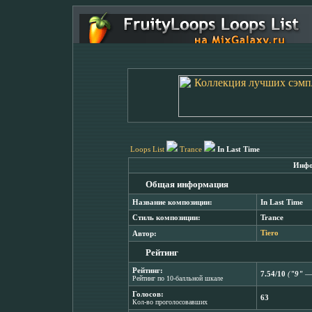
Loops List
Trance
In Last Time
Инфо
Общая информация
Название композиции:
In Last Time
Стиль композиции:
Trance
Автор:
Tiero
Рейтинг
Рейтинг:
7.54/10
(
"9"
― 
Рейтинг по 10-балльной шкале
Голосов:
63
Кол-во проголосовавших