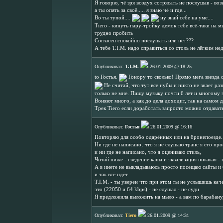
Я говорю, чё зря воздух сотрясать не послушав - воз
а ты опять за своё..... я знаю чё и где...
Во ты тупой....
ну знай себе на уме....
Tiero - кинуть пару-тройку демок тебе всё-таки на мы
трудно пробить
Согласен спокойно послушать или нет???
А тебе T.I.M. надо справиться со столь не лёгким н
Опубликовал:
T.I.M.
26.01.2009 @ 18:25
to Гостья.
Гонору то сколько! Прямо мега звезда 
Не считай, что тут все нубы и никто не знает ра
только не мне. Пишу музыку почти 6 лет и многому за
Воняют много, а как до дела доходит, так на самом д
Трек Tiero если доработать запросто можно отдавать
Опубликовал:
Гостья
26.01.2009 @ 16:16
Повторяю для особо одарённых или на бронепоезде.
Ни где не написано, что я не слушаю транс я его пр
и ни где не написано, что я оцениваю стиль,
Читай ниже - сведение каша и эквализация никакая - 
А в инете не выкладываюсь просто посещаю сайты и 
и так всё идёт
T.I.M. - ты уверен что при этом ты не услышишь качес
это (22050 и 64 kbps) - не слушал - не суди
Я предложила выложить на мыло - а вам по барабану,
Опубликовал:
Tiero
26.01.2009 @ 14:31