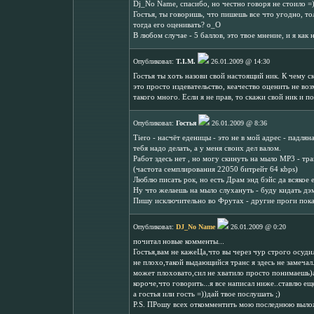
Dj_No Name, спасибо, но честно говоря не стоило =
Гостья, ты говоришь, что пишешь все что угодно, то
тогда его оценивать? о_О
В любом случае - 5 баллов, это твое мнение, и я как
Опубликовал:
T.I.M.
26.01.2009 @ 14:30
Гостья ты хоть назови свой настоящий ник. К чему 
это просто издевательство, кеачество оценить не в
такого много. Если я не прав, то скажи свой ник и п
Опубликовал:
Гостья
26.01.2009 @ 8:36
Tiero - насчёт еденицы - это не в мой адрес - падл
тебя надо делать, а у меня своих дел валом.
Работ здесь нет , но могу скинуть на мыло МР3 - тр
(частота семплирования 22050 битрейт 64 кbps)
Люблю писать рок, но есть Драм энд бэйс да всякое е
Ну что желаешь на мыло слухануть - буду кидать дэ
Пишу исключительно во Фрутах - другие проги пока 
Опубликовал:
DJ_No Name
26.01.2009 @ 0:20
почитал новые комменты...
Гостья,вам не кажеЦа,что вы через чур строго осуд
не плохо,такой выдающийся транс я здесь не замеча
может плоховато,сил не хватило просто понимаешь)а
короче,что говорить...я все написал ниже..ставлю е
а гостья или гость =))дай твое послушать ;)
P.S. ПРошу всех откомментить мою последнюю выло