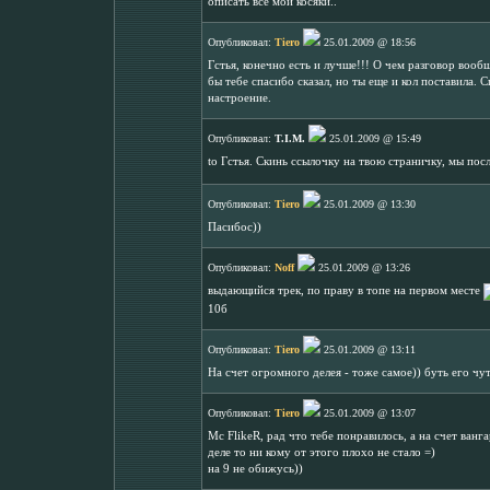
описать все мои косяки..
Опубликовал:
Tiero
25.01.2009 @ 18:56
Гстья, конечно есть и лучше!!! О чем разговор вообщ
бы тебе спасибо сказал, но ты еще и кол поставила. С
настроение.
Опубликовал:
T.I.M.
25.01.2009 @ 15:49
to Гстья. Скинь ссылочку на твою страничку, мы пос
Опубликовал:
Tiero
25.01.2009 @ 13:30
Пасибос))
Опубликовал:
Noff
25.01.2009 @ 13:26
выдающийся трек, по праву в топе на первом месте
10б
Опубликовал:
Tiero
25.01.2009 @ 13:11
На счет огромного делея - тоже самое)) буть его чут
Опубликовал:
Tiero
25.01.2009 @ 13:07
Mc FlikeR, рад что тебе понравилось, а на счет ванг
деле то ни кому от этого плохо не стало =)
на 9 не обижусь))