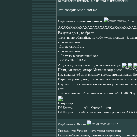
обсуждения композы, а с понтов и измышлений..
Это говорит мне о том же.
Опубликовал:
пришлый пошляк
28.01.2009 @ 13:46
АХАХАХАХАХАХАХАХАХАХАХАХАХАХАХАХАХАХ
Во девка даёт , во бреет..
Tiero ты не обижайся, но тебе жутко повезло. К одни
-Ля-ля-ля-ля-ля..
-Да, да спасибо...
-Ля-ля-ля-ля-ля..
- Да учту в следующий раз...
ТОСКА ЗЕЛЁНАЯ
А тут и музычку на тебе, и колонка юмора
Прям, как вечер юмора Михаила задорнова - "УниК
Не, пацаны, чё вы и вправду к девке прицыпились.П
Впрочем у кого, под что мозги заточены, но с
Слушай Гостья, незнаю какую музыку ты там пишешь и
есть.
Так, что послушайся совета и возьми себе НИК. 
Например...
DJ Бритва............А?...Каково?....или
DJ Паприка - жжёшь классно - мне нравить
Опубликовал:
Гостья
28.01.2009 @ 11:17
Знаешь, что Vayson - есть такая поговорка
Если у тебя осталось, что-нить от детства, то это о