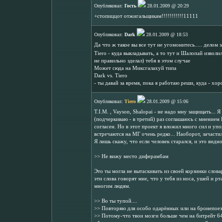
Опубликовал:
Гость
28.01.2009 @ 20:29
+стопиццот отжигальщикам!!!!!!!!!!!11111
Опубликовал:
Dark
28.01.2009 @ 18:53
Да что ж такое вы все тут не угомонитесь..... делом з
Tiero - куда выкладывать, а то тут и Шалопай изволи
не правильно зделал) тебя в этом случае
Может сюда на Миксгалахуй типа
Dark vs. Tiero
- ты давай за время, пока я работаю реши, куда - хор
Опубликовал:
Tiero
28.01.2009 @ 15:06
T.I.M. , Vayson, Shalopai - не надо мну защищать... Я
(подчеркиваю - в третий) раз соглашаюсь с мнением Го
согласен. Но в этот проект я вложил много сил и упо
встречаются на МГ очень редко... Наоборот, зачасти
Я лишь скажу, что если человек старался, и это видн
>> Не вижу место диферамбам
Это ты могла не вытаскивать из своей корзинки слова
эти слова говорят мне, что у тебя из носа, ушей и рт
многим людям.
>> Во ты тупой....
>> Повторяю для особо одарённых или на бронепоез
>> Потому-что твои мозги больше чем на битрейт 64 