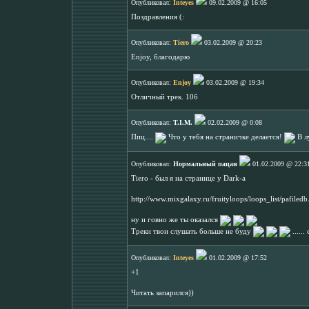
Опубликовал:
Inteyes
09.02.2009 @ 16:05
Поздравления (:
Опубликовал:
Tiero
03.02.2009 @ 20:23
Enjoy, благодарю
Опубликовал:
Enjoy
03.02.2009 @ 19:34
Отличный трек. 10б
Опубликовал:
T.I.M.
02.02.2009 @ 0:08
Ппц....
Что у тебя на страничке делается!
В л
Опубликовал:
Нормальный пацан
01.02.2009 @ 22:3
Tiero - был я на странице у Dark-а
http://www.mixgalaxy.ru/fruityloops/loops_list/pafile
ну и говно же ты оказался
Треки твои слушать больше не буду
......
Опубликовал:
Inteyes
01.02.2009 @ 17:52
+1
Читать запарился))