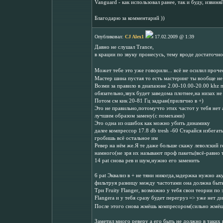
Vanguard - как использовал ранее, так и буду, извин
Благодарю за комментарий ))
Опубликовал:
CJ Alex1
17.02.2009 @ 1:39
Давно не слушал Trance,
в крации по звуку пронесусь, тему вроде достаточн
Может тебе это уже говорили... всё не осилил проч
Мастер шина пустая то есть мастеринг ты вообще не
Возми за правило в диапазоне 2.00-10.00-20.00 kh
обязательно,звук будет заведома плотнее,на низах н
Потом см кик 20-81 Гц задран(прилично в +)
Это не правильно,потомучто этих частот у тебя нет 
лучшим образом замену(с помехами)
Это одна из ошибок как можно убить динамику
далее компрессор 17.8 db tresh -60 Старайся избегат
гробишь всё остальное им
Ревер на нём же.Я те даже больше скажу леволский 
намного(не зря их называют проф пакеты)всё-равно т
14 pat снова рев и шум,нужно его заменить
6 pat Эквализ в + не тяни никогда,задержка нужно а
фильтруя разницу между частотами она должна быт
Три Fruity Flanger, возможно у тебя свои теории по
Flangerа и у тебя сразу будет перегруз => уже нет 
После этого снова жмёшь компресором(сильно жмёшь)
Заметил много реверу а его быть не должно в таких 