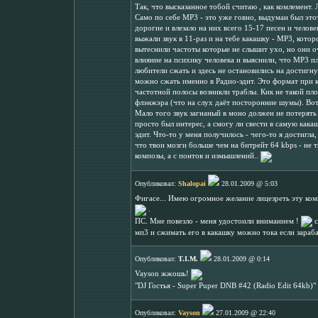
Так, что высказанное тобой считаю , как комлемент
Само по себе МР3 - это уже говно, выдуман был это
дорогие и влезало на них всего 15-17 песен и челов
выжали звук в 11-раз и на тебе какашку - МР3, котор
вытеснили частоты которые не слышит ухо, но они о
влияние на психику человека и выяснили, что МР3 
любители сжать и здесь не остановились на достигну
можно сжать именно в Радио-эдит. Это формат при 
частотной полосы возникли траблы. Кик не такой пло
флэнжэра (что на слух даёт посторонние шумы). Вот 
Мало того звук загнаный в моно должен не потерять
просто был интерес, а смогу ли свести в самую какаш
эдит. Что-то у меня получилось - чего-то я достигл
что твои мозги больше чем на битрейт 64 kbps - не 
композы, а с понтов и измышлений..
Опубликовал:
Shalopai
28.01.2009 @ 5:03
Фигасе... Имею огромное желание лицезреть эту ко
.
ПС. Мне повезло - меня удостоили вниманием !
с
мп3 и сжимать его в какашку можно тока если зараба
Опубликовал:
T.I.M.
28.01.2009 @ 0:14
Vayson жжошь!
"DJ Гостья - Super Puper DNB #42 (Radio Edit 64kb)"
Опубликовал:
Vayson
27.01.2009 @ 22:40