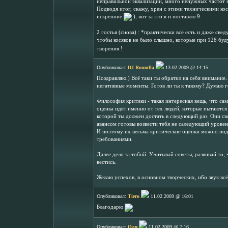
неправильной эквализации, много ненужных частот 
Подводя итог, скажу, хрен с этими техническими ко
искренние
), вот за это я и поставлю 9.
2 гостья (снова) : *практически всё есть и даже све
чтобы косяков не было слышно, которые при 128 бу
творения !
Опубликовал:
DJ Romulla
13.02.2009 @ 14:15
Поздравляю.) Всё таки ты обратил на себя внимание.
негативные моменты. Готов ли ты к такому? Думаю г
Философия критики - такая интересная вещь, что сам
оценка идёт именно от тех людей, которые пытаются
которой ты должен достать в следующий раз. Они с
авансом готовы возвести тебя не саледующий уровен
И поэтому их весьма критические оценки можно подр
требованиями.
Далее дело за тобой. Учитывай советы, развивай то,
вестись.
Желаю успехов, в основном творческих, ибо звук всё
Опубликовал:
Tiero
11.02.2009 @ 16:01
Благодарю
Опубликовал:
Оля
11.02.2009 @ 7:16