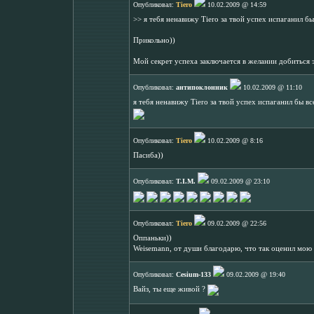
Опубликовал:
Tiero
10.02.2009 @ 14:59
>> я тебя ненавижу Tiero за твой успех испаганил бы
Прикольно))
Мой секрет успеха заключается в желании добиться 
Опубликовал:
антипоклонник
10.02.2009 @ 11:10
я тебя ненавижу Tiero за твой успех испаганил бы вс
Опубликовал:
Tiero
10.02.2009 @ 8:16
Пасиба))
Опубликовал:
T.I.M.
09.02.2009 @ 23:10
Опубликовал:
Tiero
09.02.2009 @ 22:56
Оппаньки))
Weisemann, от души благодарю, что так оценил мою 
Опубликовал:
Cesium-133
09.02.2009 @ 19:40
Вайз, ты еще живой ?