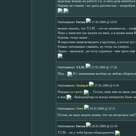
недельку возьму на работу т.к. и свои дела имеються
Оценку не ставлю - их здесь достаточно - попробую
Опубликовал:
Гостья
27.01.2009 @ 19:01
можно сказать, что T.I.M. - это не анизмность... птьф
Ника у меня нет (не нужен он мне), а в жизни меня Ю
будешь, тогда ладно...
И перестань меня возводить в крутизну, а потом тут 
буквах интонацию слышать, ну тогда ты уникум...
Ладно - проехали...не хочу сориться - мне здесь ещё
Опубликовал:
T.I.M.
27.01.2009 @ 17:26
Ппц...
Я с анонимами вообще не люблю общаться,
Опубликовал:
Shalopai
27.01.2009 @ 6:18
Поржал со срачу
... Гостья, кинь мне на мыло де
в лом
. Shalopai@ngs.ru всегда интересно было к
Опубликовал:
Tiero
26.01.2009 @ 22:11
Гостья, не надо кидать демки, что ты загорелась так
Опубликовал:
Гостья
26.01.2009 @ 21:54
T.I.M. - во у тебя броня обааалдееееть