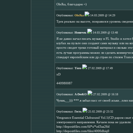
OleJka, благодарю =)
Опубликовал:
OleJka
14.03.2009 @ 14:29
Трек реально на высоте, понравился уровень сведения
Опубликовал:
Новичек
14.03.2009 @ 13:48
Я не давно начал писать музыку в FL Studio и хотел 
клубах на пульте они создают сами музыку или на к
просто сводит треки готовый материал и сколько это
есть лучше программы можно ли сделать коммерчески
стандарт европейским или др.стран по стилем Trance
Опубликовал:
Tiero
27.02.2009 @ 17:49
xD
440980087
Опубликовал:
A-DeeKO
27.02.2009 @ 16:18
Чувак,__))) ***.я забыл пасс от своей аськи...плиз 
Опубликовал:
Гость
25.02.2009 @ 23:32
Vengeance Essential Clubsound Vol.1(CD раром сжат 
электронного направления. Качаем пока не удалили:
http://depositfiles.com/fil*s/*zd3aa26d
http://depositfiles.com/files/4000dhiq0