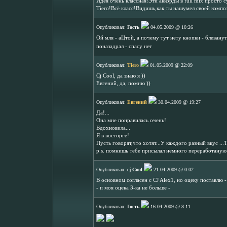
Идея очень классная!Эти аккорды в full mix просто су
Tiero!Всё класс!Видишь,как ты нашумел своей композ
Опубликовал:
Гость
04.05.2009 @ 10:26
Ой мля - аЦтой, а почему тут нету кнопки - блевану
поназадрал - спасу нет
Опубликовал:
Tiero
01.05.2009 @ 22:09
Cj Cool, да знаю я ))
Евгений, да, помню ))
Опубликовал:
Евгений
30.04.2009 @ 19:27
Да!...
Она мне понравилась очень!
Вдохновила...
Я в восторге!
Пусть говорят,что хотят...У каждого разный вкус ...
p.s. помнишь тебе присылал немного переработаную
Опубликовал:
cj Cool
21.04.2009 @ 0:02
В основном согласен с CJ Alex1, но оцеку поставлю -
- и моя оцека 3-ка не больше -
Опубликовал:
Гость
16.04.2009 @ 8:11