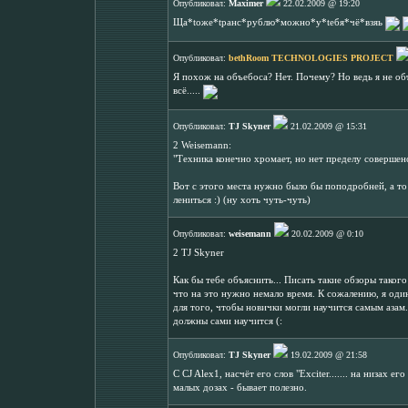
Опубликовал:
Maximer
22.02.2009 @ 19:20
Ща*tоже*tранс*рублю*можно*у*tебя*чё*взяь
Опубликовал:
bethRoom TECHNOLOGIES PROJECT
Я похож на объебоса? Нет. Почему? Но ведь я не об
всё.....
Опубликовал:
TJ Skyner
21.02.2009 @ 15:31
2 Weisemann:
"Техника конечно хромает, но нет пределу совершенст
Вот с этого места нужно было бы поподробней, а то 
лениться :) (ну хоть чуть-чуть)
Опубликовал:
weisemann
20.02.2009 @ 0:10
2 TJ Skyner
Как бы тебе объяснить... Писать такие обзоры такого
что на это нужно немало время. К сожалению, я один
для того, чтобы новички могли научится самым азам.
должны сами научится (:
Опубликовал:
TJ Skyner
19.02.2009 @ 21:58
C CJ Alex1, насчёт его слов "Exciter....... на низах е
малых дозах - бывает полезно.