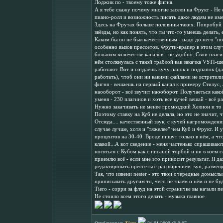
Лоджик по - твоему тоже фигня.
А я тебе скажу почему многие засели на Фрукт - Не
пиано-ролл и возиожность писать даже людям не им
Здесь на Фрутах больше половины таких. Попробуй в
звёзды, но как понять, что ты что-то умеешь делать,
Каким бы он не был качественным - надо до него "по
особенно вызов прессетов. Фрути-врапер в этом слу
большом количестве каналов - не удобно. Свои плаги
нём столкнулась с такой траблой как закачка VSTI-ш
работают. Вот и создаёшь кучу папок и подпапок (д
работать), чтоб они ни какими файлами не встретили
фигня - вешаешь на первый канал к примеру Стилус, а
наооборот - всё звучит наооборот. Получаеться како
уменя - 230 плагинов и хоть все кучей вешай - всё 
Нужно закачивать не менее громоздкий Хелион и то 
Поэтому ставку на Куб не делала, но это не значит, ч
Отсюда.... качественный звук, с кучей нагроможденим
случае лучше, хотя и "тяжелее" чем Куб и Фрукт. И 
процентов на 30-40. Вроде пишут только в нём, а что
клавой...А вот сведение - меня частенько спрашиваю
носяться с Кубом как с писаной торбой и ни в коем 
приемлю всё - если мне это приносит результат. Я д
редактировать прессеты с расширением .syn, размещ
Так, что извени nester - это твои очередные домыслы
приписывать другим то, чего не знаем о нём и не буд
Тiero - сорри за флуд на этой страничке вы начали пе
Не стоило всем этого делать - музыка главное