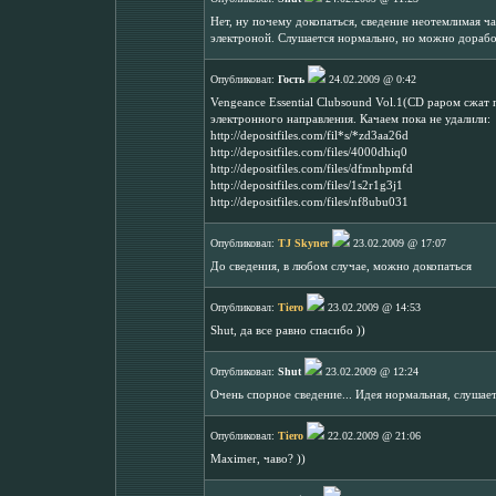
Нет, ну почему докопаться, сведение неотемлимая ч
электроной. Слушается нормально, но можно доработ
Опубликовал:
Гость
24.02.2009 @ 0:42
Vengeance Essential Clubsound Vol.1(CD раром сжат 
электронного направления. Качаем пока не удалили:
http://depositfiles.com/fil*s/*zd3aa26d
http://depositfiles.com/files/4000dhiq0
http://depositfiles.com/files/dfmnhpmfd
http://depositfiles.com/files/1s2r1g3j1
http://depositfiles.com/files/nf8ubu031
Опубликовал:
TJ Skyner
23.02.2009 @ 17:07
До сведения, в любом случае, можно докопаться
Опубликовал:
Tiero
23.02.2009 @ 14:53
Shut, да все равно спасибо ))
Опубликовал:
Shut
23.02.2009 @ 12:24
Очень спорное сведение... Идея нормальная, слушаетс
Опубликовал:
Tiero
22.02.2009 @ 21:06
Maximer, чаво? ))