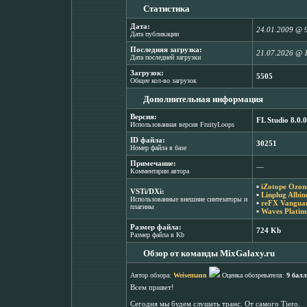
Статистика
Дата:
24.01.2009 @ 
Дата публикации
Последняя загрузка:
21.07.2026 @ 
Дата последней загрузки
Загрузок:
5505
Общее кол-во загрузок
Дополнительная информация
Версия:
FL Studio 8.0.0
Использованная версия FruityLoops
ID файла:
30251
Номер файла в базе
Примечание:
―
Комментарии автора
▪
iZotope Ozon
VSTi/DXi:
▪
Linplug Albin
Использованные внешние синтезаторы и
▪
reFX Vanguar
плагины
▪
Waves Platin
Размер файла:
724 Kb
Размер файла в Kb
Обзор от команды MixGalaxy.ru
Автор обзора:
Weisemann
Оценка обозревателя:
9 балл
Всем привет!
Сегодня мы будем слушать транс. От самого Tiero.