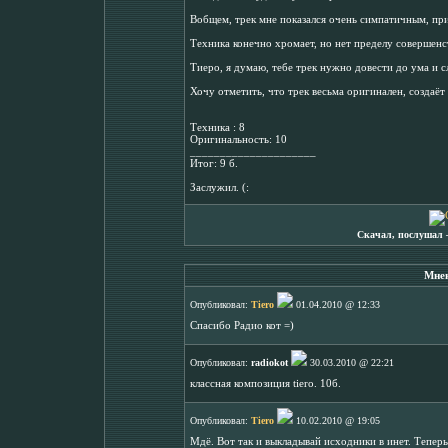
Вобщем, трек мне показался очень симпатичным, пр
Техника конечно хромает, но нет пределу совершенст
Тиеро, я думаю, тебе трек нужно довести до ума и сл
Хочу отметить, что трек весьма оригинален, создаёт
Техника : 8
Оригинальность: 10
_____________________
Итог: 9 б.
Заслужил. (:
Скачал, послушал 
Мнен
Опубликовал:
Tiero
01.04.2010 @ 12:33
Спасибо Радио кот =)
Опубликовал:
radiokot
30.03.2010 @ 22:21
классная композиция tiero. 10б.
Опубликовал:
Tiero
10.02.2010 @ 19:05
Мдё. Вот так и выкладывай исходники в инет. Теперь