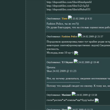
http://depositfiles.com/files/dfmnhpmfd
http://depositfiles.com/files/1s2r1g3j1
http://depositfiles.com/files/nf8ubu031
Опубликовал:
Tiero
25.02.2009 @ 8:32
Fashion Police, ты ли это?))
От души благодарю, что на столько оценил мою рабо
Опубликовал:
Fashion Police
24.02.2009 @ 21:57
Порадовала аранжировка,такое тут крайне редко вст
некоторых синтов(преимущественно лидов).Сведение
плотность.
Молодца,лови 10-ку=)
Опубликовал:
TJ Skyner
24.02.2009 @ 19:48
Цитата:
Shut 24.02.2009 @ 11:23
Нет, ну почему докопаться, сведение неотемлимая ч
----------------------------------
Потому что каждый сводит по-своему. К тому же, не
Опубликовал:
Maximer
24.02.2009 @ 13:58
госю*респек*за*семплы*ща*буду\каhat
Опубликовал:
Shut
24.02.2009 @ 11:23