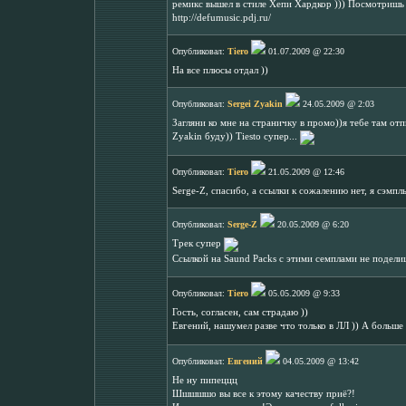
ремикс вышел в стиле Хепи Хардкор ))) Посмотришь 
http://defumusic.pdj.ru/
Опубликовал:
Tiero
01.07.2009 @ 22:30
На все плюсы отдал ))
Опубликовал:
Sergei Zyakin
24.05.2009 @ 2:03
Загляни ко мне на страничку в промо))я тебе там отп
Zyakin буду)) Tiesto супер...
Опубликовал:
Tiero
21.05.2009 @ 12:46
Serge-Z, спасибо, а ссылки к сожалению нет, я сэмпл
Опубликовал:
Serge-Z
20.05.2009 @ 6:20
Трек супер
Ссылкой на Saund Packs с этими семплами не подел
Опубликовал:
Tiero
05.05.2009 @ 9:33
Гость, согласен, сам страдаю ))
Евгений, нашумел разве что только в ЛЛ )) А больш
Опубликовал:
Евгений
04.05.2009 @ 13:42
Не ну пипеццц
Шшшшшо вы все к этому качеству приё?!