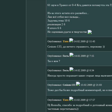
61 шум в Трансе от 0-4 Кгц давится потамучта эта Т
Из-за этого кстати его разлюбил...
Лан всё отбил все пальцы...
Задумка,тема 10 б
реализация 2 б
В итоге 6 б
Не оцениваю,удачи в творчестве
Опубликовал:
Tiero
14.02.2009 @ 11:43
Cesium-133, да ничего страшного, переживу ))
Опубликовал:
Гость
14.02.2009 @ 7:15
Ты о ком ?
Опубликовал:
Гость
14.02.2009 @ 0:34
Иногда просто поражает какие старые лица вылезаю
Опубликовал:
Cesium-133
13.02.2009 @ 21:03
Тоже дал бы более подробный комментарий, но я пи
Опубликовал:
Tiero
13.02.2009 @ 17:57
Dj Romulla, спасибо за подробный и дотошный комм
частенько перечитывать))