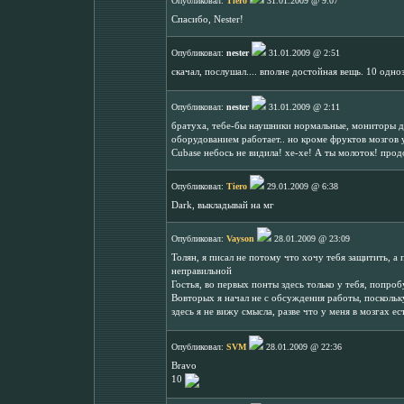
Опубликовал:
Tiero
31.01.2009 @ 9:07
Спасибо, Nester!
Опубликовал:
nester
31.01.2009 @ 2:51
скачал, послушал.... вполне достойная вещь. 10 одноз
Опубликовал:
nester
31.01.2009 @ 2:11
братуха, тебе-бы наушники нормальные, мониторы для
оборудованием работает.. но кроме фруктов мозгов у 
Cubase небось не видила! хе-хе! А ты молоток! прод
Опубликовал:
Tiero
29.01.2009 @ 6:38
Dark, выкладывай на мг
Опубликовал:
Vayson
28.01.2009 @ 23:09
Толян, я писал не потому что хочу тебя защитить, 
неправильной
Гостья, во первых понты здесь только у тебя, попро
Вовторых я начал не с обсуждения работы, поскольку 
здесь я не вижу смысла, разве что у меня в мозгах е
Опубликовал:
SVM
28.01.2009 @ 22:36
Bravo
10