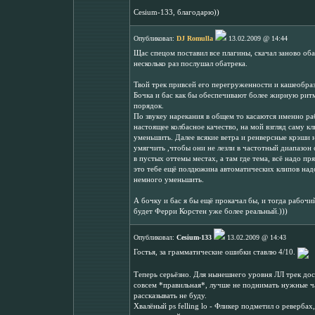
Cesium-133, благодарю))
Опубликовал:
DJ Romulla
13.02.2009 @ 14:44
Щас спецом поставил все плагины, скачал заново оба
несколько раз послушал обатрека.
Твой трек привсей его перегруженности и кашеобразн
Бочка и бас как бы обеспечивают более жирную рит
порядок.
По звукеу нарекания в общем то касаются именно ра
настоящее колбасное качество, на мой взгляд саму к
уменьшить. Далее всякие ветра и ренверсные крэши н
умягчить ,чтобы они не лезли в частотный диапазон
в пустых оттемы местах, а там где тема, всё надо п
это тебе ещё полдюжина автоматических клипов над
немного уменьшить.
А бочку и бас я бы ещё прокачал бы, и тогда рабочи
будет Ферри Корстен уже более реальный.)))
Опубликовал:
Cesium-133
13.02.2009 @ 14:43
Гостья, за грамматические ошибки ставлю 4/10.
Теперь серьёзно. Для нынешнего уровня ЛЛ трек дос
совсем *правильная*, лучше не поднимать нужные ча
рассказывать не буду.
Хвалёный ps felling lo - Фликер подметил о ревербах