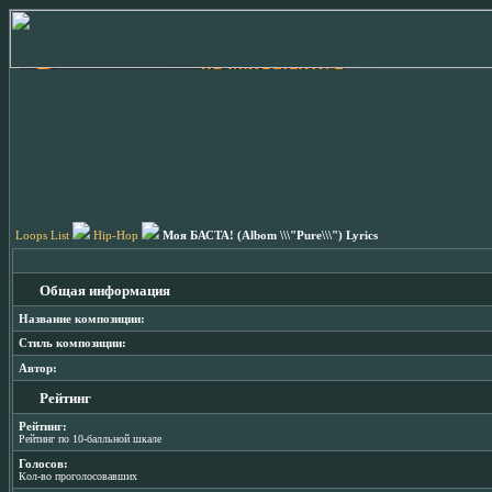
Loops List
Hip-Hop
Моя БАСТА! (Albom \\\"Pure\\\") Lyrics
Общая информация
Название композиции:
Стиль композиции:
Автор:
Рейтинг
Рейтинг:
Рейтинг по 10-балльной шкале
Голосов:
Кол-во проголосовавших