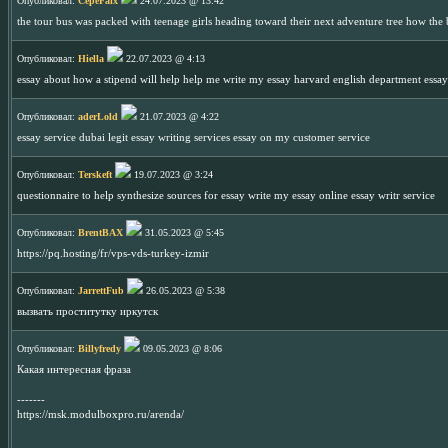
Опубликовал:
CepeFaix
24.07.2023 @ 13:42
the tour bus was packed with teenage girls heading toward their next adventure tree how the
Опубликовал:
Hiella
22.07.2023 @ 4:13
essay about how a stipend will help help me write my essay harvard english department essay
Опубликовал:
aderLold
21.07.2023 @ 4:22
essay service dubai legit essay writing services essay on my customer service
Опубликовал:
Terskeft
19.07.2023 @ 3:24
questionnaire to help synthesize sources for essay write my essay online essay writr service
Опубликовал:
BrentBAX
31.05.2023 @ 5:45
https://pq.hosting/fr/vps-vds-turkey-izmir
Опубликовал:
JarrettFub
26.05.2023 @ 5:38
вызвать проститутку иркутск
Опубликовал:
Billyfredy
09.05.2023 @ 8:06
Какая интересная фраза
-------
https://msk.modulboxpro.ru/arenda/