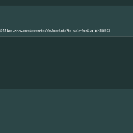
73055 http://www.encoskr.com/bbs/bbs/board.php?bo_table=free&wr_id=286892