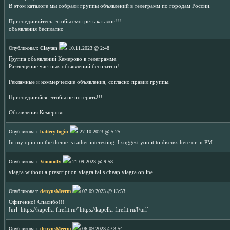
В этом каталоге мы собрали группы объявлений в телеграмм по городам России.
Присоединяйтесь, чтобы смотреть каталог!!!
объявления бесплатно
Опубликовал:
Clayton
10.11.2023 @ 2:48
Группа объявлений Кемерово в телеграмме.
Размещение частных объявлений бесплатно!
Рекламные и коммерческие объявления, согласно правил группы.
Присоединяйся, чтобы не потерять!!!
Объявления Кемерово
Опубликовал:
battery login
27.10.2023 @ 5:25
In my opinion the theme is rather interesting. I suggest you it to discuss here or in PM.
Опубликовал:
Vomnotly
21.09.2023 @ 9:58
viagra without a prescription viagra falls cheap viagra online
Опубликовал:
denyusMeerm
07.09.2023 @ 13:53
Офигенно! Спасибо!!!
[url=https://kapelki-firefit.ru/]https://kapelki-firefit.ru/[/url]
Опубликовал:
denyusMeerm
06.09.2023 @ 3:54