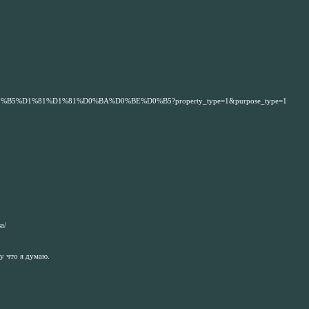
D0%B5%D1%81%D1%81%D0%BA%D0%BE%D0%B5?property_type=1&purpose_type=1
a/
шу что я думаю.