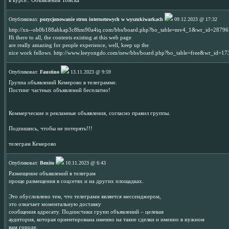
в курсе.. Объявления Томска
Опубликовал:
pozycjonowanie stron internetowych w wyszukiwarkach
09.12.2023 @ 17:32
http://xn--ob0b188abkap3c8hm90a4iq.com/bbs/board.php?bo_table=mv4_1&wr_id=28796
Hi there to all, the contents existing at this web page
are really amazing for people experience, well, keep up the
nice work fellows. http://www.leeyongdo.com/new/bbs/board.php?bo_table=free&wr_id=1
Опубликовал:
Faustino
13.11.2023 @ 9:59
Группа объявлений Кемерово в телеграмме.
Постинг частных объявлений бесплатно!
Коммерческие и рекламные объявления, согласно правил группы.
Подпишись, чтобы не потерять!!!
телеграм Кемерово
Опубликовал:
Benito
10.11.2023 @ 6:43
Размещение объявлений в телеграм
проще размещения в соцсетях и на других площадках.
Это обусловлено тем, что телеграмм является мессенджером,
это означает моментальную доставку
сообщения адресату. Подписчики групп объявлений – целевая
аудитория, которая ориентирована именно на такие сделки и именно в нужном
вам городе.