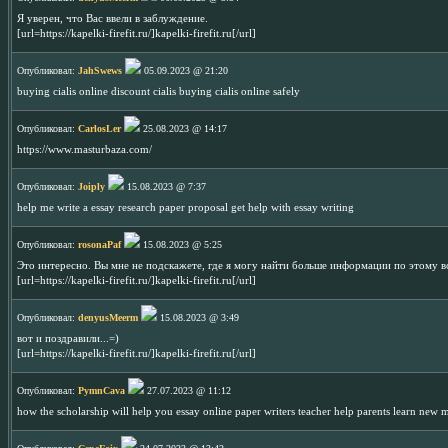
Я уверен, что Вас ввели в заблуждение.
[url=https://kapelki-firefit.ru/]kapelki-firefit.ru[/url]
Опубликовал:
JahSwews
05.09.2023 @ 21:20
buying cialis online discount cialis buying cialis online safely
Опубликовал:
CarlosLer
25.08.2023 @ 14:17
https://www.masturbaza.com/
Опубликовал:
Joiply
15.08.2023 @ 7:37
help me write a essay research paper proposal get help with essay writing
Опубликовал:
rosonaPaf
15.08.2023 @ 5:25
Это интересно. Вы мне не подскажете, где я могу найти больше информации по этому 
[url=https://kapelki-firefit.ru/]kapelki-firefit.ru[/url]
Опубликовал:
denyusMeerm
15.08.2023 @ 3:49
вот и поздравили...=)
[url=https://kapelki-firefit.ru/]kapelki-firefit.ru[/url]
Опубликовал:
PymnCava
27.07.2023 @ 11:12
how the scholarship will help you essay online paper writers teacher help parents learn new 