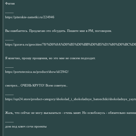
Фигня
-------
https://piterskie-zametki.ru/224946
Вы ошибаетесь. Предлагаю это обсудить. Пишите мне в PM, поговорим.
-------
https://gurava.ru/geocities/78/%D0%9A%D0%B5%D0%BB%D0%B5%D1%80%D0%BC%
Я конечно, прошу прощения, но это мне не совсем подходит.
-------
https://portotecnica.su/product/show/id/2942/
смотрел... ОЧЕНЬ КРУТО! Всем советую..
-------
https://opt24.store/product-category/shokolad_i_shokoladnye_batonchiki/shokoladnye_yayts
Жаль, что сейчас не могу высказаться - очень занят. Но освобожусь - обязательно напи
-------
дом под ключ сочи проекты