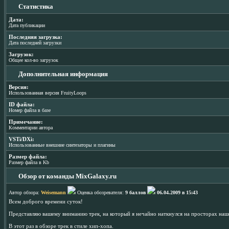
Статистика
Дата:
Дата публикации
Последняя загрузка:
Дата последней загрузки
Загрузок:
Общее кол-во загрузок
Дополнительная информация
Версия:
Использованная версия FruityLoops
ID файла:
Номер файла в базе
Примечание:
Комментарии автора
VSTi/DXi:
Использованные внешние синтезаторы и плагины
Размер файла:
Размер файла в Kb
Обзор от команды MixGalaxy.ru
Автор обзора:
Weisemann
Оценка обозревателя:
9 баллов
06.04.2009 в 15:43
Всем доброго времени суток!
Представляю вашему вниманию трек, на который я нечайно наткнулся на просторах наш
В этот раз в обзоре трек в стиле хип-хопа.