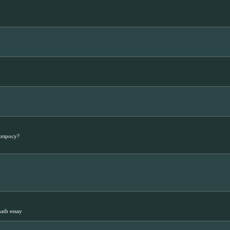
вопросу?
math essay