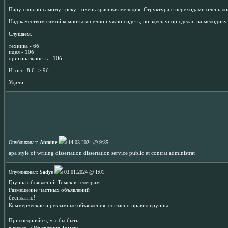
Пару слов по самому треку - очень красивая мелодия. Структура с переходами очень лог
Над качеством самой композы конечно нужно сидеть, но здесь упор сделан на мелодику.
Слушаем.
техника - 6б
идея - 10б
оригинальность - 10б
Итого: 8.6 -> 9б.
Удачи.
Опубликовал:
Antoine
14.03.2024 @ 9:35
apa style of writing dissertation dissertation service public et contrat administrat
Опубликовал:
Sadye
03.01.2024 @ 1:01
Группа объявлений Томск в телеграм.
Размещение частных объявлений
бесплатно!
Коммерческие и рекламные объявления, согласно правил группы.
Присоединяйся, чтобы быть