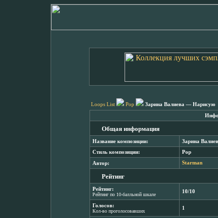
Loops List
Pop
Зарина Валиева — Нарисую
Инфо
Общая информация
Название композиции:
Зарина Валие
Стиль композиции:
Pop
Автор:
Starman
Рейтинг
Рейтинг:
10/10
Рейтинг по 10-балльной шкале
Голосов:
1
Кол-во проголосовавших