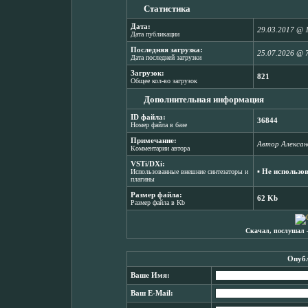
Статистика
Дата:
29.03.2017 @ 
Дата публикации
Последняя загрузка:
25.07.2026 @ 
Дата последней загрузки
Загрузок:
821
Общее кол-во загрузок
Дополнительная информация
ID файла:
36844
Номер файла в базе
Примечание:
Автор Алексан
Комментарии автора
VSTi/DXi:
▪ Не использо
Использованные внешние синтезаторы и
плагины
Размер файла:
62 Kb
Размер файла в Kb
Скачал, послушал 
Опубл
Ваше Имя:
Ваш E-Mail: