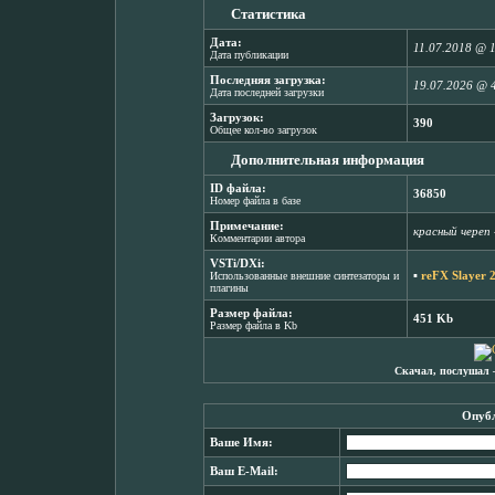
Статистика
Дата:
11.07.2018 @ 
Дата публикации
Последняя загрузка:
19.07.2026 @ 
Дата последней загрузки
Загрузок:
390
Общее кол-во загрузок
Дополнительная информация
ID файла:
36850
Номер файла в базе
Примечание:
красный череп 
Комментарии автора
VSTi/DXi:
▪
reFX Slayer 2
Использованные внешние синтезаторы и
плагины
Размер файла:
451 Kb
Размер файла в Kb
Скачал, послушал 
Опубл
Ваше Имя:
Ваш E-Mail: