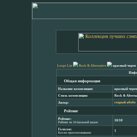
Loops List
Rock & Alternative
красный череп
Инфо
Общая информация
Название композиции:
красный чере
Стиль композиции:
Rock & Alterna
Автор:
старый абобо
Рейтинг
Рейтинг:
10/10
Рейтинг по 10-балльной шкале
Голосов:
1
Кол-во проголосовавших