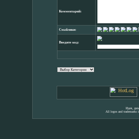
Комментарий:
Смайлики:
Введите код:
Идея, ди
All logos and trademarks in