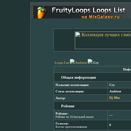
Loops List
Ambient
Cry
Инфо
Общая информация
Название композиции:
Cry
Стиль композиции:
Ambient
Автор:
Dj Mist
Рейтинг
Рейтинг:
―
Рейтинг по 10-балльной шкале
Голосов:
0
Кол-во проголосовавших