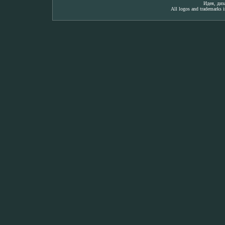
Идея, ди
All logos and trademarks in