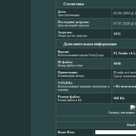
Статистика
Дата:
05.06.2004 @ 
Дата публикации
Последняя загрузка:
07.07.2026 @ 
Дата последней загрузки
Загрузок:
1031
Общее кол-во загрузок
Дополнительная информация
Версия:
FL Studio v4.5
Использованная версия FruityLoops
ID файла:
4048
Номер файла в базе
Примечание:
В инфе всё нап
Комментарии автора
Сразу закачив
VSTi/DXi:
▪ Не использо
Использованные внешние синтезаторы и
плагины
Размер файла:
468 Kb
Размер файла в Kb
Скачал, послушал 
Опубл
Ваше Имя: