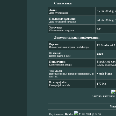
Статистика
Дата:
05.06.2004 @ 
Дата публикации
Последняя загрузка:
28.06.2026 @ 
Дата последней загрузки
Загрузок:
824
Общее кол-во загрузок
Дополнительная информация
Версия:
FL Studio v4.5
Использованная версия FruityLoops
ID файла:
4049
Номер файла в базе
Примечание:
В инфе всё нап
Комментарии автора
Сразу закачив
VSTi/DXi:
▪
mda Piano
Использованные внешние синтезаторы и
плагины
Размер файла:
177 Kb
Размер файла в Kb
Скачал, послушал 
Мнен
Опубликовал:
Dj Mist
11.06.2004 @ 22:56