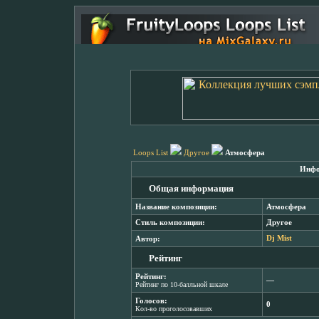
Loops List
Другое
Атмосфера
Инфо
Общая информация
Название композиции:
Атмосфера
Стиль композиции:
Другое
Автор:
Dj Mist
Рейтинг
Рейтинг:
―
Рейтинг по 10-балльной шкале
Голосов:
0
Кол-во проголосовавших