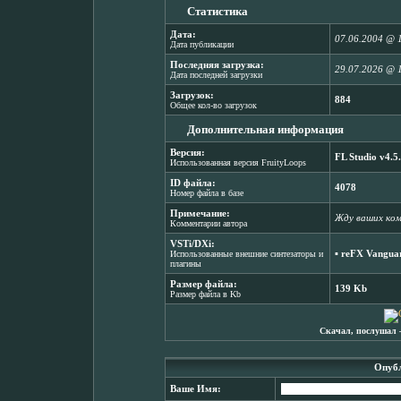
Статистика
Дата:
07.06.2004 @ 
Дата публикации
Последняя загрузка:
29.07.2026 @ 
Дата последней загрузки
Загрузок:
884
Общее кол-во загрузок
Дополнительная информация
Версия:
FL Studio v4.5
Использованная версия FruityLoops
ID файла:
4078
Номер файла в базе
Примечание:
Жду ваших ко
Комментарии автора
VSTi/DXi:
▪
reFX Vanguar
Использованные внешние синтезаторы и
плагины
Размер файла:
139 Kb
Размер файла в Kb
Скачал, послушал 
Опубл
Ваше Имя: