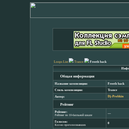
Loops List
Trance
Freeth back
Инфо
Общая информация
Название композиции:
Freeth back
Стиль композиции:
Trance
Автор:
Dj-Probkin
Рейтинг
Рейтинг:
―
Рейтинг по 10-балльной шкале
Голосов:
0
Кол-во проголосовавших