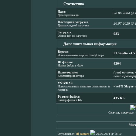
Статистика
Дата:
20.06.2004 @ 
Дата публикации
Последняя загрузка:
26.07.2026 @ 
Дата последней загрузки
Загрузок:
983
Общее кол-во загрузок
Дополнительная информация
Версия:
FL Studio v4.5
Использованная версия FruityLoops
ID файла:
4304
Номер файла в базе
Примечание:
(два) потому, 
Комментарии автора
потом развернул
VSTi/DXi:
▪
reFX Slayer 
Использованные внешние синтезаторы и
плагины
Размер файла:
435 Kb
Размер файла в Kb
Скачал, послушал 
Мнен
Опубликовал:
dj samara
20.06.2004 @ 18:10