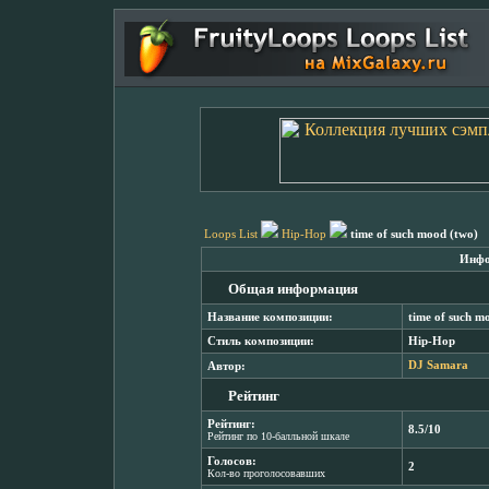
Loops List
Hip-Hop
time of such mood (two)
Инфо
Общая информация
Название композиции:
time of such m
Стиль композиции:
Hip-Hop
Автор:
DJ Samara
Рейтинг
Рейтинг:
8.5/10
Рейтинг по 10-балльной шкале
Голосов:
2
Кол-во проголосовавших