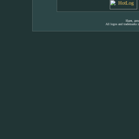
Идея, ди
All logos and trademarks in