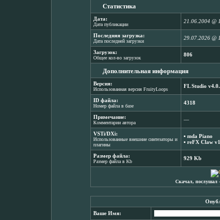
Статистика
Дата:
21.06.2004 @ 
Дата публикации
Последняя загрузка:
29.07.2026 @ 
Дата последней загрузки
Загрузок:
806
Общее кол-во загрузок
Дополнительная информация
Версия:
FL Studio v4.0
Использованная версия FruityLoops
ID файла:
4318
Номер файла в базе
Примечание:
―
Комментарии автора
VSTi/DXi:
▪
mda Piano
Использованные внешние синтезаторы и
▪
reFX Claw v1
плагины
Размер файла:
929 Kb
Размер файла в Kb
Скачал, послушал 
Опубл
Ваше Имя: