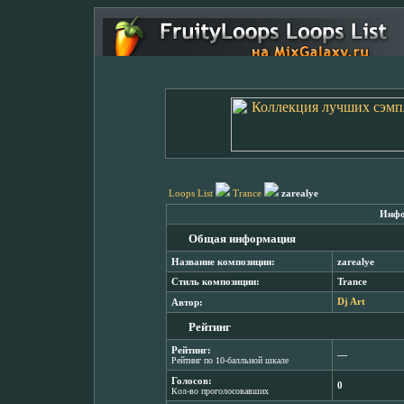
Loops List
Trance
zarealye
Инфо
Общая информация
Название композиции:
zarealye
Стиль композиции:
Trance
Автор:
Dj Art
Рейтинг
Рейтинг:
―
Рейтинг по 10-балльной шкале
Голосов:
0
Кол-во проголосовавших