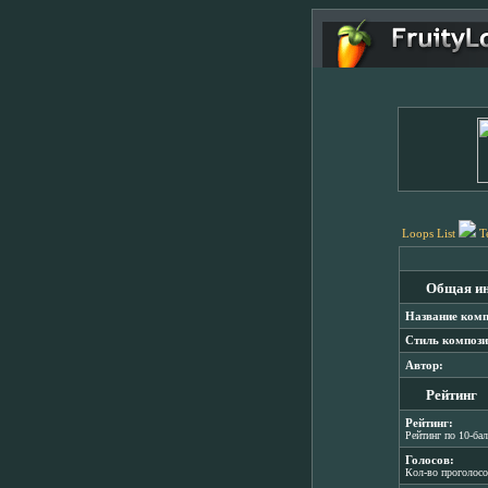
Loops List
T
Общая и
Название комп
Стиль компози
Автор:
Рейтинг
Рейтинг:
Рейтинг по 10-ба
Голосов:
Кол-во проголос