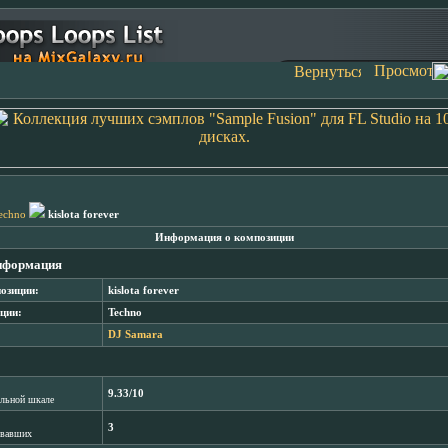
echno
kislota forever
Информация о композиции
нформация
озиции:
kislota forever
ции:
Techno
DJ Samara
9.33/10
лльной шкале
3
овавших