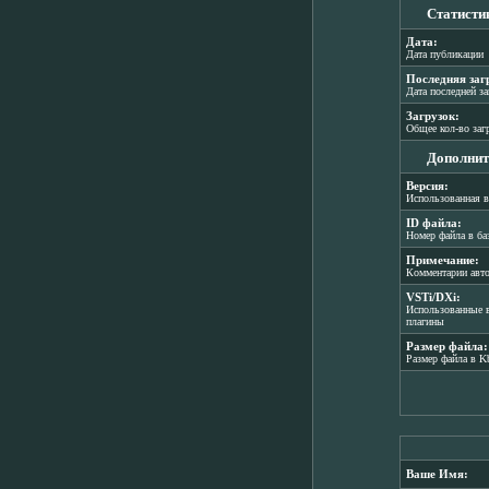
Статисти
Дата:
Дата публикации
Последняя заг
Дата последней з
Загрузок:
Общее кол-во заг
Дополнит
Версия:
Использованная в
ID файла:
Номер файла в ба
Примечание:
Комментарии авт
VSTi/DXi:
Использованные в
плагины
Размер файла:
Размер файла в K
Ваше Имя: