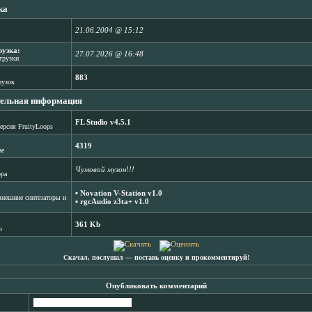
ка
21.06.2004 @ 15:12
рузка:
27.07.2026 @ 16:48
агрузки
883
рузок
ельная информация
FL Studio v4.5.1
ерсия FruityLoops
4319
зе
Чумовой музон!!!
ора
▪
Novation V-Station v1.0
нешние синтезаторы и
▪
rgcAudio z3ta+ v1.0
361 Kb
b
Скачал, послушал ― поставь оценку и прокомментируй!
Опубликовать комментарий