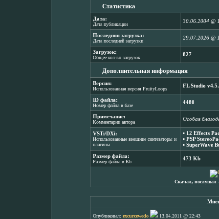
Статистика
Дата:
30.06.2004 @ 
Дата публикации
Последняя загрузка:
29.07.2026 @ 
Дата последней загрузки
Загрузок:
827
Общее кол-во загрузок
Дополнительная информация
Версия:
FL Studio v4.5
Использованная версия FruityLoops
ID файла:
4480
Номер файла в базе
Примечание:
Особая благода
Комментарии автора
▪
12 Effects Pa
VSTi/DXi:
▪
PSP StereoPa
Использованные внешние синтезаторы и
плагины
▪
SuperWave Bu
Размер файла:
473 Kb
Размер файла в Kb
Скачал, послушал 
Мнен
Опубликовал:
excurcewedo
13.04.2011 @ 22:43