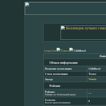
Loops List
Trance
Childhood
Инфо
Общая информация
Название композиции:
Childhood
Стиль композиции:
Trance
Автор:
Venom
Рейтинг
Рейтинг:
―
Рейтинг по 10-балльной шкале
Голосов:
0
Кол-во проголосовавших