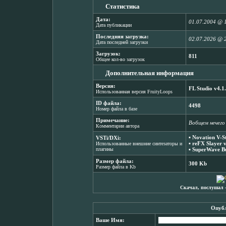
Статистика
Дата:
01.07.2004 @ 
Дата публикации
Последняя загрузка:
02.07.2026 @ 
Дата последней загрузки
Загрузок:
811
Общее кол-во загрузок
Дополнительная информация
Версия:
FL Studio v4.1
Использованная версия FruityLoops
ID файла:
4498
Номер файла в базе
Примечание:
Вобщем нечего
Комментарии автора
▪
Novation V-St
VSTi/DXi:
▪
reFX Slayer 
Использованные внешние синтезаторы и
плагины
▪
SuperWave Bu
Размер файла:
300 Kb
Размер файла в Kb
Скачал, послушал 
Опубл
Ваше Имя: