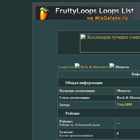
Loops List
Rock & Alternative
Memoria
Инфо
Общая информация
Название композиции:
Memoria
Стиль композиции:
Rock & Alterna
Автор:
Vitja3000
Рейтинг
Рейтинг:
―
Рейтинг по 10-балльной шкале
Голосов:
0
Кол-во проголосовавших