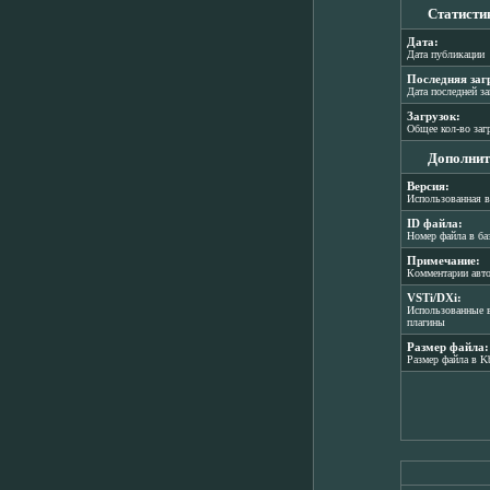
Статисти
Дата:
Дата публикации
Последняя заг
Дата последней з
Загрузок:
Общее кол-во заг
Дополнит
Версия:
Использованная в
ID файла:
Номер файла в ба
Примечание:
Комментарии авт
VSTi/DXi:
Использованные в
плагины
Размер файла:
Размер файла в K