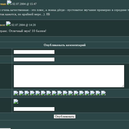
yman
02.07.2004 @ 15:47
 очень качественная - это плюс, а ложка дёгдя - пустоватое звучание примерно в середине т
 так кажется, по крайней мере...). 8Б
ncer
02.07.2004 @ 14:20
транс. Отличный звук! 10 баллов!
Опубликовать комментарий