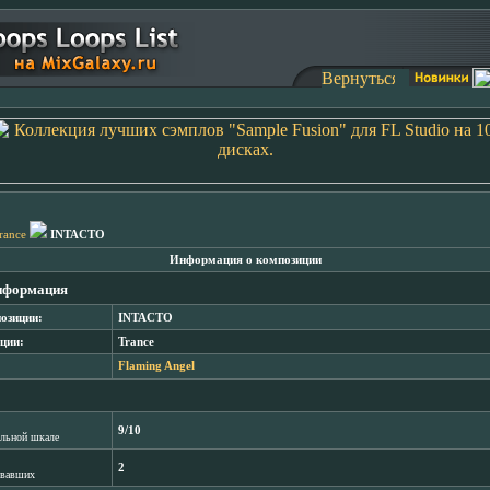
rance
INTACTO
Информация о композиции
нформация
озиции:
INTACTO
ции:
Trance
Flaming Angel
9/10
лльной шкале
2
овавших