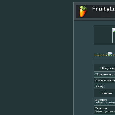
Loops List
T
Общая и
Название комп
Стиль компози
Автор:
Рейтинг
Рейтинг:
Рейтинг по 10-ба
Голосов:
Кол-во проголос