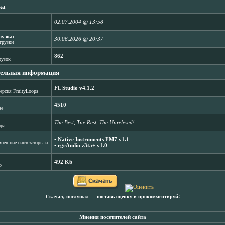
ка
02.07.2004 @ 13:58
рузка:
30.06.2026 @ 20:37
агрузки
862
рузок
ельная информация
FL Studio v4.1.2
ерсия FruityLoops
4510
зе
The Best, Tne Rest, The Unrelesed!
ора
▪
Native Instruments FM7 v1.1
нешние синтезаторы и
▪
rgcAudio z3ta+ v1.0
492 Kb
b
Скачал, послушал ― поставь оценку и прокомментируй!
Мнения посетителей сайта