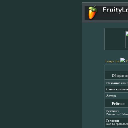
Loops List
T
Общая и
Название комп
Стиль компози
Автор:
Рейтинг
Рейтинг:
Рейтинг по 10-ба
Голосов:
Кол-во проголос