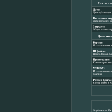
Статисти
Дата:
Дата публикации
Последняя заг
Дата последней з
Загрузок:
Общее кол-во заг
Дополнит
Версия:
Использованная в
ID файла:
Номер файла в ба
Примечание:
Комментарии авт
VSTi/DXi:
Использованные в
плагины
Размер файла:
Размер файла в K
Опубликовал:
Гос