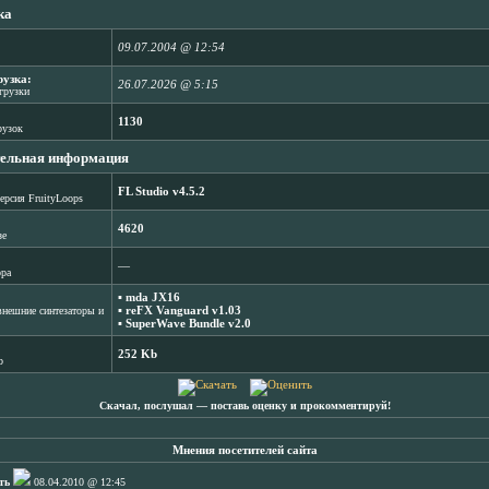
ка
09.07.2004 @ 12:54
рузка:
26.07.2026 @ 5:15
агрузки
1130
рузок
ельная информация
FL Studio v4.5.2
ерсия FruityLoops
4620
зе
―
ора
▪
mda JX16
▪
reFX Vanguard v1.03
нешние синтезаторы и
▪
SuperWave Bundle v2.0
252 Kb
b
Скачал, послушал ― поставь оценку и прокомментируй!
Мнения посетителей сайта
ть
08.04.2010 @ 12:45