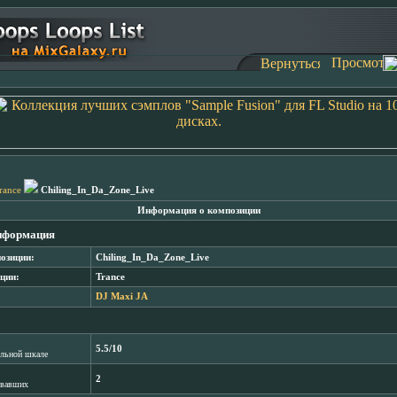
rance
Chiling_In_Da_Zone_Live
Информация о композиции
нформация
озиции:
Chiling_In_Da_Zone_Live
ции:
Trance
DJ Maxi JA
5.5/10
лльной шкале
2
овавших