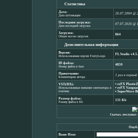
Статистика
Дата:
26.07.2004 @ 
Дата публикации
Последняя загрузка:
07.07.2026 @ 
Дата последней загрузки
Загрузок:
864
Общее кол-во загрузок
Дополнительная информация
Версия:
FL Studio v4.5
Использованная версия FruityLoops
ID файла:
4859
Номер файла в базе
Примечание:
1 раз в первый
Комментарии автора
▪
reFX PlasticZ
VSTi/DXi:
▪
reFX Vanguar
Использованные внешние синтезаторы и
плагины
▪
SuperWave Bu
Размер файла:
131 Kb
Размер файла в Kb
Скачал, послушал 
Опубл
Ваше Имя: