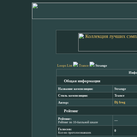
Loops List
Trance
Strange
Инфо
Общая информация
Название композиции:
Strange
Стиль композиции:
Trance
Автор:
Dj frog
Рейтинг
Рейтинг:
―
Рейтинг по 10-балльной шкале
Голосов:
0
Кол-во проголосовавших