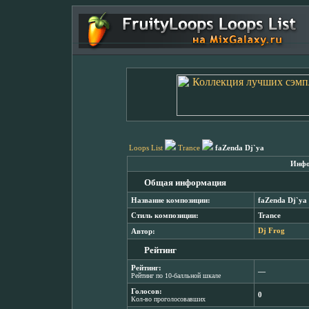
Loops List
Trance
faZenda Dj`ya
Инфо
Общая информация
Название композиции:
faZenda Dj`ya
Стиль композиции:
Trance
Автор:
Dj Frog
Рейтинг
Рейтинг:
―
Рейтинг по 10-балльной шкале
Голосов:
0
Кол-во проголосовавших