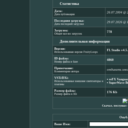
Статистика
Дата:
26.07.2004 @ 
Дата публикации
Последняя загрузка:
29.07.2026 @ 
Дата последней загрузки
Загрузок:
778
Общее кол-во загрузок
Дополнительная информация
Версия:
FL Studio v4.5
Использованная версия FruityLoops
ID файла:
4860
Номер файла в базе
Примечание:
отдыхать иног
Комментарии автора
VSTi/DXi:
▪
reFX Vanguar
Использованные внешние синтезаторы и
▪
SuperWave Bu
плагины
Размер файла:
176 Kb
Размер файла в Kb
Скачал, послушал 
Опубл
Ваше Имя: