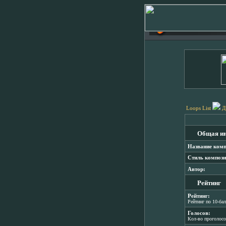
Loops List
Д
Общая и
Название комп
Стиль компози
Автор:
Рейтинг
Рейтинг:
Рейтинг по 10-ба
Голосов:
Кол-во проголос