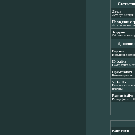
Статисти
Дата:
Дата публикации
Последняя заг
Дата последней з
Загрузок:
Общее кол-во заг
Дополнит
Версия:
Использованная в
ID файла:
Номер файла в ба
Примечание:
Комментарии авт
VSTi/DXi:
Использованные в
плагины
Размер файла:
Размер файла в K
Ваше Имя: