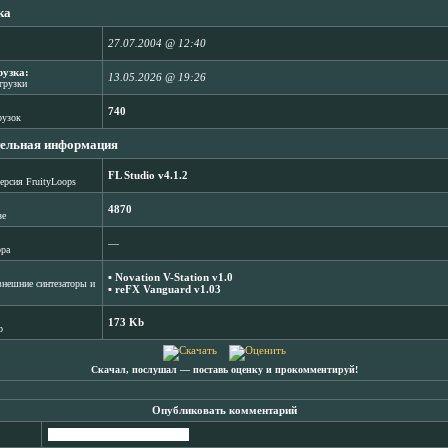
ка
27.07.2004 @ 12:40
рузка:
13.05.2026 @ 19:26
агрузки
740
рузок
ельная информация
FL Studio v4.1.2
ерсия FruityLoops
4870
зе
―
ора
▪
Novation V-Station v1.0
нешние синтезаторы и
▪
reFX Vanguard v1.03
173 Kb
b
Скачал, послушал ― поставь оценку и прокомментируй!
Опубликовать комментарий