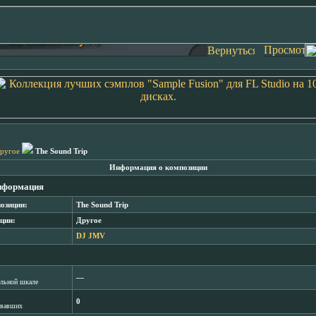
ругое
The Sound Trip
Информация о композиции
нформация
озиции:
The Sound Trip
ции:
Другое
DJ JMV
―
лльной шкале
0
овавших