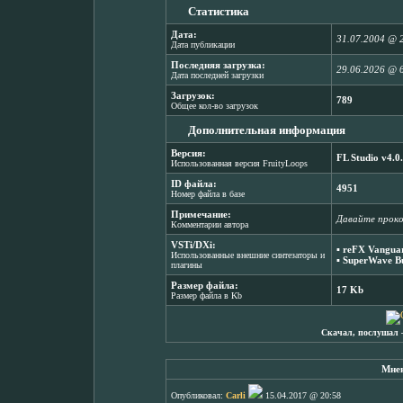
Статистика
Дата:
31.07.2004 @ 
Дата публикации
Последняя загрузка:
29.06.2026 @ 
Дата последней загрузки
Загрузок:
789
Общее кол-во загрузок
Дополнительная информация
Версия:
FL Studio v4.0
Использованная версия FruityLoops
ID файла:
4951
Номер файла в базе
Примечание:
Давайте прок
Комментарии автора
VSTi/DXi:
▪
reFX Vanguar
Использованные внешние синтезаторы и
▪
SuperWave Bu
плагины
Размер файла:
17 Kb
Размер файла в Kb
Скачал, послушал 
Мнен
Опубликовал:
Carli
15.04.2017 @ 20:58