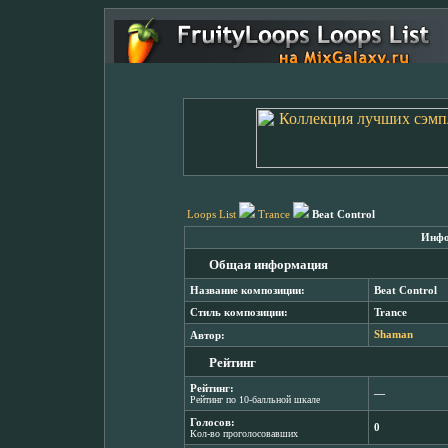
Loops List
Trance
Beat Control
Инфо
Общая информация
Название композиции:
Beat Control
Стиль композиции:
Trance
Автор:
Shaman
Рейтинг
Рейтинг:
―
Рейтинг по 10-балльной шкале
Голосов:
0
Кол-во проголосовавших