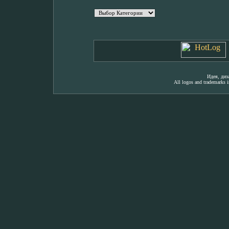
Идея, ди
All logos and trademarks in