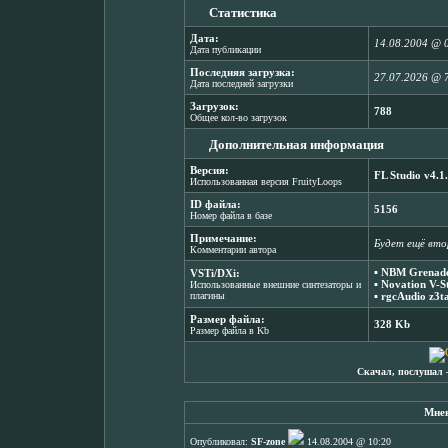
Статистика
Дата:
14.08.2004 @ 
Дата публикации
Последняя загрузка:
27.07.2026 @ 
Дата последней загрузки
Загрузок:
788
Общее кол-во загрузок
Дополнительная информация
Версия:
FL Studio v4.1
Использованная версия FruityLoops
ID файла:
5156
Номер файла в базе
Примечание:
Будет ещё вто
Комментарии автора
▪
NBM Grenade
VSTi/DXi:
▪
Novation V-St
Использованные внешние синтезаторы и
плагины
▪
rgcAudio z3t
Размер файла:
328 Kb
Размер файла в Kb
Скачал, послушал 
Мнен
Опубликовал:
SF-zone
14.08.2004 @ 10:20