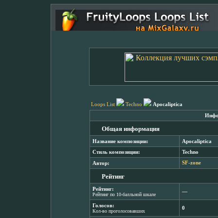
Loops List
Techno
Apocaliptica
Инфо
Общая информация
Название композиции:
Apocaliptica
Стиль композиции:
Techno
Автор:
SF-zone
Рейтинг
Рейтинг:
―
Рейтинг по 10-балльной шкале
Голосов:
0
Кол-во проголосовавших