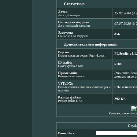
Статистика
Дата:
15.08.2004 @ 
Дата публикации
Последняя загрузка:
07.07.2026 @ 
Дата последней загрузки
Загрузок:
856
Общее кол-во загрузок
Дополнительная информация
Версия:
FL Studio v4.1
Использованная версия FruityLoops
ID файла:
5188
Номер файла в базе
Примечание:
Это типо демо
Комментарии автора
понравиться р
VSTi/DXi:
▪ Не использо
Использованные внешние синтезаторы и
плагины
Размер файла:
292 Kb
Размер файла в Kb
Скачал, послушал 
Опубл
Ваше Имя: