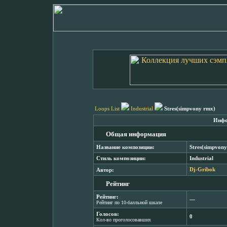
Loops List
Industrial
Stres(simpvony rmx)
Инфо
Общая информация
Название композиции:
Stres(simpvon
Стиль композиции:
Industrial
Автор:
Dj-Gribok
Рейтинг
Рейтинг:
―
Рейтинг по 10-балльной шкале
Голосов:
0
Кол-во проголосовавших