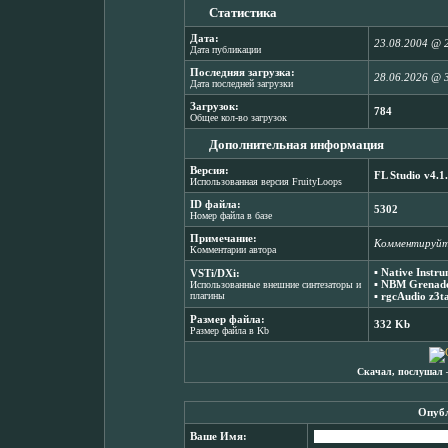
Статистика
Дата:
23.08.2004 @ 
Дата публикации
Последняя загрузка:
28.06.2026 @ 
Дата последней загрузки
Загрузок:
784
Общее кол-во загрузок
Дополнительная информация
Версия:
FL Studio v4.1
Использованная версия FruityLoops
ID файла:
5302
Номер файла в базе
Примечание:
Комментируй
Комментарии автора
▪
Native Instr
VSTi/DXi:
▪
NBM Grenade
Использованные внешние синтезаторы и
плагины
▪
rgcAudio z3t
Размер файла:
332 Kb
Размер файла в Kb
Скачал, послушал 
Опубл
Ваше Имя: