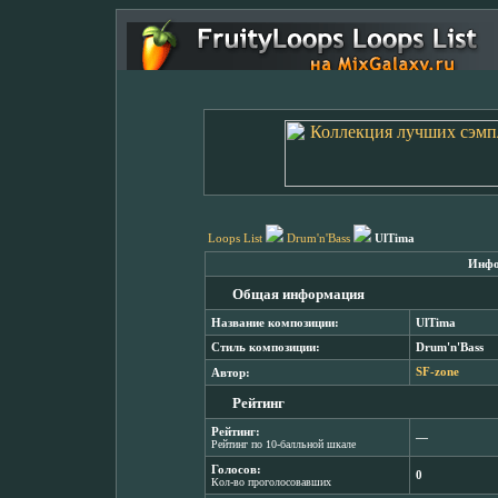
Loops List
Drum'n'Bass
UlTima
Инфо
Общая информация
Название композиции:
UlTima
Стиль композиции:
Drum'n'Bass
Автор:
SF-zone
Рейтинг
Рейтинг:
―
Рейтинг по 10-балльной шкале
Голосов:
0
Кол-во проголосовавших