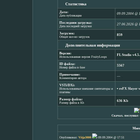
Статистика
Дата:
09.09.2004 @ 
Дата публикации
Последняя загрузка:
27.06.2026 @ 
Дата последней загрузки
Загрузок:
859
Общее кол-во загрузок
Дополнительная информация
Версия:
FL Studio v4.5
Использованная версия FruityLoops
ID файла:
5567
Номер файла в базе
Примечание:
―
Комментарии автора
VSTi/DXi:
▪
reFX Slayer 
Использованные внешние синтезаторы и
плагины
Размер файла:
636 Kb
Размер файла в Kb
Скачал, послушал 
Мнен
Опубликовал:
Vitja3000
09.09.2004 @ 17:51