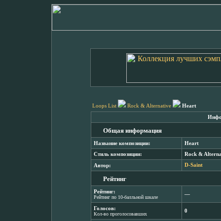
Loops List
Rock & Alternative
Heart
Инфо
Общая информация
Название композиции:
Heart
Стиль композиции:
Rock & Alterna
Автор:
D-Saint
Рейтинг
Рейтинг:
―
Рейтинг по 10-балльной шкале
Голосов:
0
Кол-во проголосовавших