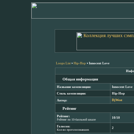
Loops List
Hip-Hop
Innocent Love
Инфо
Общая информация
Название композиции:
Innocent Love
Стиль композиции:
Hip-Hop
Автор:
DjWest
Рейтинг
Рейтинг:
10/10
Рейтинг по 10-балльной шкале
Голосов:
2
Кол-во проголосовавших