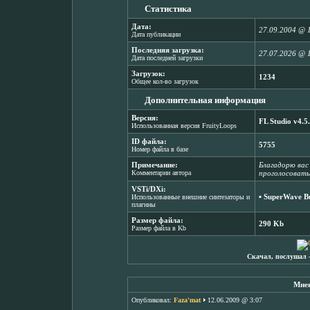
Статистика
Дата:
27.09.2004 @ 
Дата публикации
Последняя загрузка:
27.07.2026 @ 
Дата последней загрузки
Загрузок:
1234
Общее кол-во загрузок
Дополнительная информация
Версия:
FL Studio v4.5
Использованная версия FruityLoops
ID файла:
5755
Номер файла в базе
Примечание:
Благадорю вас
Комментарии автора
проголосовать
VSTi/DXi:
▪
SuperWave Bu
Использованные внешние синтезаторы и
плагины
Размер файла:
290 Kb
Размер файла в Kb
Скачал, послушал 
Мнен
Опубликовал:
Faza'mat
12.06.2009 @ 3:07