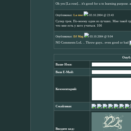
Oh yes [La rose]... it's good for u to learning purpose
Опубликовал:
La rose
03.10.2004 @ 23:43
Супер трек. По-моему один из лучших. Мне такой тр
что мне есть у кого учиться. 10б
Опубликовал:
DJ Mag
03.10.2004 @ 9:04
NO Comments LoL .. Throw guys.. even good or bad
Опубл
Ваше Имя:
Ваш E-Mail:
Комментарий:
Смайлики:
Введите код: