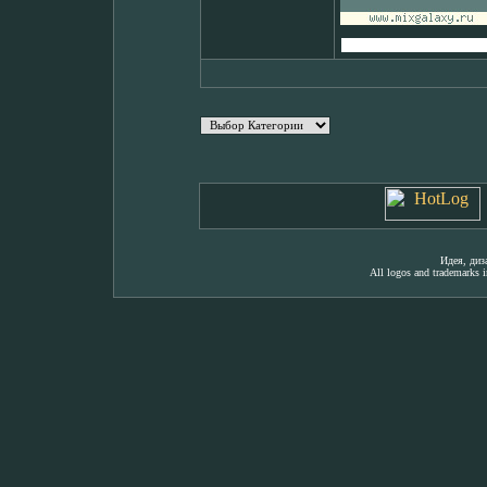
Идея, ди
All logos and trademarks in