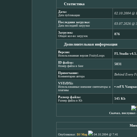
Статистика
Дата:
02.10.2004 @ 
Дата публикации
Последняя загрузка:
03.07.2026 @ 
Дата последней загрузки
Загрузок:
876
Общее кол-во загрузок
Дополнительная информация
Версия:
FL Studio v4.5
Использованная версия FruityLoops
ID файла:
5831
Номер файла в базе
Примечание:
Behind Every Fal
Комментарии автора
VSTi/DXi:
▪
reFX Vanguar
Использованные внешние синтезаторы и
плагины
Размер файла:
545 Kb
Размер файла в Kb
Скачал, послушал 
Мнен
Опубликовал:
DJ Mag
04.10.2004 @ 7:41