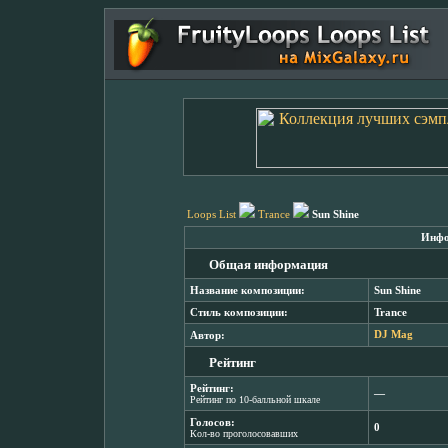
Loops List
Trance
Sun Shine
Инфо
Общая информация
Название композиции:
Sun Shine
Стиль композиции:
Trance
Автор:
DJ Mag
Рейтинг
Рейтинг:
―
Рейтинг по 10-балльной шкале
Голосов:
0
Кол-во проголосовавших