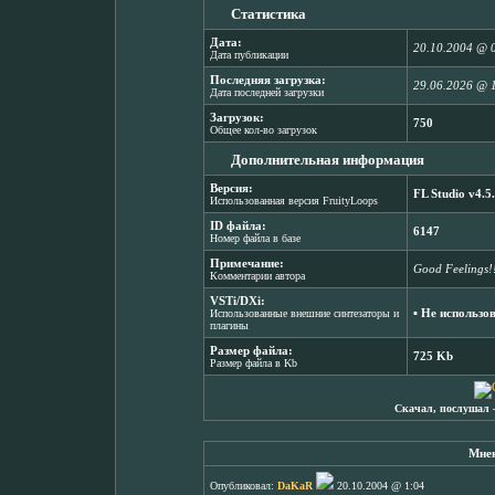
Статистика
Дата:
20.10.2004 @ 
Дата публикации
Последняя загрузка:
29.06.2026 @ 
Дата последней загрузки
Загрузок:
750
Общее кол-во загрузок
Дополнительная информация
Версия:
FL Studio v4.5
Использованная версия FruityLoops
ID файла:
6147
Номер файла в базе
Примечание:
Good Feelings!
Комментарии автора
VSTi/DXi:
▪ Не использо
Использованные внешние синтезаторы и
плагины
Размер файла:
725 Kb
Размер файла в Kb
Скачал, послушал 
Мнен
Опубликовал:
DaKaR
20.10.2004 @ 1:04