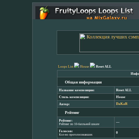
Loops List
House
Reset ALL
Инфо
Общая информация
Название композиции:
Reset ALL
Стиль композиции:
House
Автор:
DaKaR
Рейтинг
Рейтинг:
―
Рейтинг по 10-балльной шкале
Голосов:
0
Кол-во проголосовавших