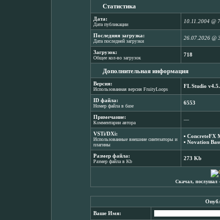
Статистика
Дата:
10.11.2004 @ 
Дата публикации
Последняя загрузка:
26.07.2026 @ 
Дата последней загрузки
Загрузок:
718
Общее кол-во загрузок
Дополнительная информация
Версия:
FL Studio v4.5
Использованная версия FruityLoops
ID файла:
6553
Номер файла в базе
Примечание:
―
Комментарии автора
VSTi/DXi:
▪
ConcreteFX M
Использованные внешние синтезаторы и
▪
Novation Bass
плагины
Размер файла:
273 Kb
Размер файла в Kb
Скачал, послушал 
Опубл
Ваше Имя: