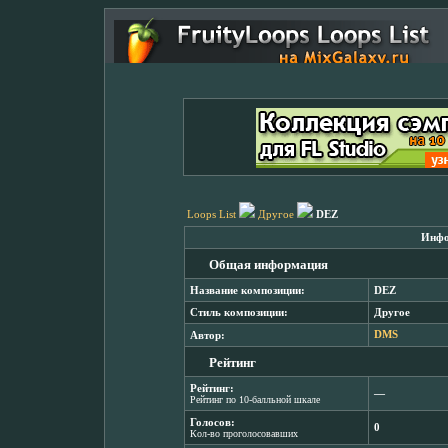
Loops List
Другое
DEZ
Инфо
Общая информация
Название композиции:
DEZ
Стиль композиции:
Другое
Автор:
DMS
Рейтинг
Рейтинг:
―
Рейтинг по 10-балльной шкале
Голосов:
0
Кол-во проголосовавших