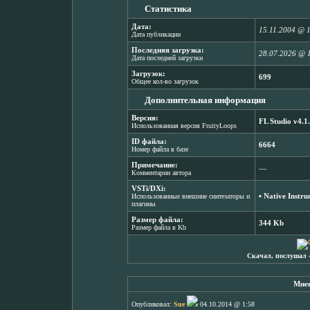
Статистика
Дата:
15.11.2004 @ 
Дата публикации
Последняя загрузка:
28.07.2026 @ 
Дата последней загрузки
Загрузок:
699
Общее кол-во загрузок
Дополнительная информация
Версия:
FL Studio v4.1
Использованная версия FruityLoops
ID файла:
6664
Номер файла в базе
Примечание:
―
Комментарии автора
VSTi/DXi:
▪
Native Instr
Использованные внешние синтезаторы и
плагины
Размер файла:
344 Kb
Размер файла в Kb
Скачал, послушал 
Мнен
Опубликовал:
Sue
04.10.2014 @ 1:58