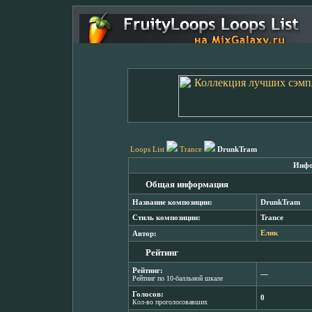
Loops List
Trance
DrunkTram
Инфо
Общая информация
Название композиции:
DrunkTram
Стиль композиции:
Trance
Автор:
Елик
Рейтинг
Рейтинг:
―
Рейтинг по 10-балльной шкале
Голосов:
0
Кол-во проголосовавших