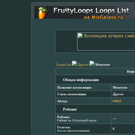
Loops List
Другое
Monotone
Инфо
Общая информация
Название композиции:
Monotone
Стиль композиции:
Другое
Автор:
erka2
Рейтинг
Рейтинг:
―
Рейтинг по 10-балльной шкале
Голосов:
0
Кол-во проголосовавших