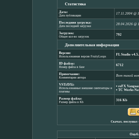
Статистика
Дата:
17.11.2004 @ 
Дата публикации
Последняя загрузка:
28.04.2026 @ 
Дата последней загрузки
Загрузок:
792
Общее кол-во загрузок
Дополнительная информация
Версия:
FL Studio v4.5
Использованная версия FruityLoops
ID файла:
6712
Номер файла в базе
Примечание:
Вот такой вот 
Комментарии автора
VSTi/DXi:
▪
reFX Vanguar
Использованные внешние синтезаторы и
▪
TC Works Nat
плагины
Размер файла:
316 Kb
Размер файла в Kb
Скачал, послушал 
Опубл