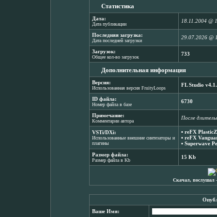
Статистика
Дата:
18.11.2004 @ 
Дата публикации
Последняя загрузка:
29.07.2026 @ 
Дата последней загрузки
Загрузок:
733
Общее кол-во загрузок
Дополнительная информация
Версия:
FL Studio v4.1
Использованная версия FruityLoops
ID файла:
6730
Номер файла в базе
Примечание:
После длитель
Комментарии автора
▪
reFX PlasticZ
VSTi/DXi:
▪
reFX Vanguar
Использованные внешние синтезаторы и
плагины
▪
Superwave Pe
Размер файла:
15 Kb
Размер файла в Kb
Скачал, послушал 
Опубл
Ваше Имя: