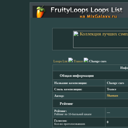
Loops List
Trance
Change curs
Инфо
Общая информация
Название композиции:
Change curs
Стиль композиции:
Trance
Автор:
Shaman
Рейтинг
Рейтинг:
―
Рейтинг по 10-балльной шкале
Голосов:
0
Кол-во проголосовавших