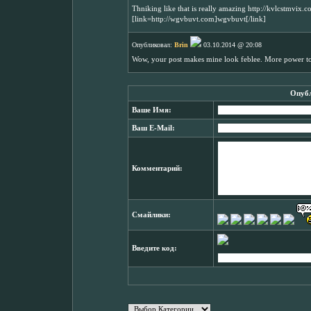
Thniking like that is really amazing http://kvlcstmvi
[link=http://wgvbuvt.com]wgvbuvt[/link]
Опубликовал:
Brin
03.10.2014 @ 20:08
Wow, your post makes mine look feblee. More power t
Опубл
Ваше Имя:
Ваш E-Mail:
Комментарий:
Смайлики:
Введите код: