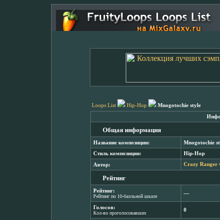
Loops List
Hip-Hop
Mnogotochie style
Инфо
Общая информация
Название композиции:
Mnogotochie st
Стиль композиции:
Hip-Hop
Автор:
Crazy Ranger v
Рейтинг
Рейтинг:
―
Рейтинг по 10-балльной шкале
Голосов:
0
Кол-во проголосовавших