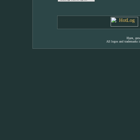
Идея, ди
All logos and trademarks in