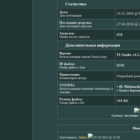
Статистика
Дата:
19.11.2004 @ 
Дата публикации
Последняя загрузка:
27.04.2026 @ 
Дата последней загрузки
Загрузок:
978
Общее кол-во загрузок
Дополнительная информация
Версия:
FL Studio v4.5
Использованная версия FruityLoops
ID файла:
6745
Номер файла в базе
Примечание:
Очередной реми
Комментарии автора
VSTi/DXi:
▪
IK Multimedi
Использованные внешние синтезаторы и
▪
Native Instr
плагины
Размер файла:
241 Kb
Размер файла в Kb
Скачал, послушал 
Мнен
Опубликовал:
Akiko
07.10.2014 @ 12:33