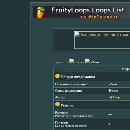
Loops List
Trance
xZero
Инфо
Общая информация
Название композиции:
xZero
Стиль композиции:
Trance
Автор:
Dj Frog
Рейтинг
Рейтинг:
―
Рейтинг по 10-балльной шкале
Голосов:
0
Кол-во проголосовавших