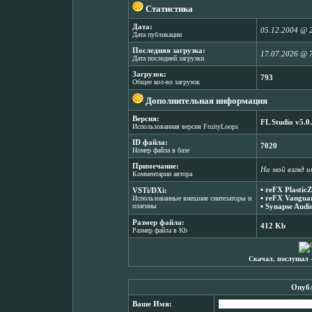
Статистика
Дата:
05.12.2004 @ 
Дата публикации
Последняя загрузка:
17.07.2026 @ 
Дата последней загрузки
Загрузок:
793
Общее кол-во загрузок
Дополнительная информация
Версия:
FL Studio v5.0
Использованная версия FruityLoops
ID файла:
7020
Номер файла в базе
Примечание:
На мой взгяд 
Комментарии автора
▪
reFX PlasticZ
VSTi/DXi:
▪
reFX Vanguar
Использованные внешние синтезаторы и
плагины
▪
Synapse Audi
Размер файла:
412 Kb
Размер файла в Kb
Скачал, послушал 
Опубл
Ваше Имя: