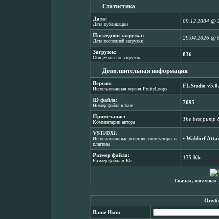
Статистика
Дата:
09.12.2004 @ 
Дата публикации
Последняя загрузка:
29.04.2026 @ 
Дата последней загрузки
Загрузок:
836
Общее кол-во загрузок
Дополнительная информация
Версия:
FL Studio v5.0
Использованная версия FruityLoops
ID файла:
7095
Номер файла в базе
Примечание:
The best pump &
Комментарии автора
VSTi/DXi:
▪
Waldorf Atta
Использованные внешние синтезаторы и
плагины
Размер файла:
175 Kb
Размер файла в Kb
Скачал, послушал 
Опубл
Ваше Имя: