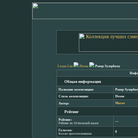
Loops List
House
Pump Symphony
Инфо
Общая информация
Название композиции:
Pump Sympho
Стиль композиции:
House
Автор:
Maras
Рейтинг
Рейтинг:
―
Рейтинг по 10-балльной шкале
Голосов:
0
Кол-во проголосовавших