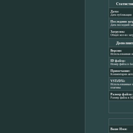
Статисти
Дата:
Дата публикации
Последняя заг
Дата последней з
Загрузок:
Общее кол-во заг
Дополнит
Версия:
Использованная в
ID файла:
Номер файла в ба
Примечание:
Комментарии авт
VSTi/DXi:
Использованные в
плагины
Размер файла:
Размер файла в K
Ваше Имя: