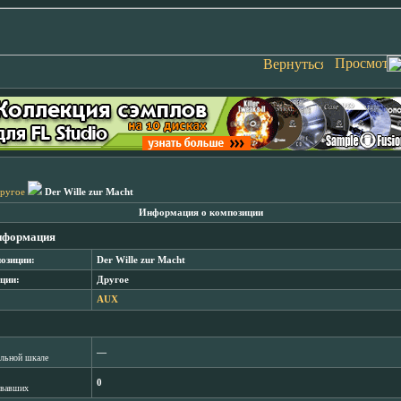
ругое
Der Wille zur Macht
Информация о композиции
нформация
озиции:
Der Wille zur Macht
ции:
Другое
AUX
―
лльной шкале
0
овавших