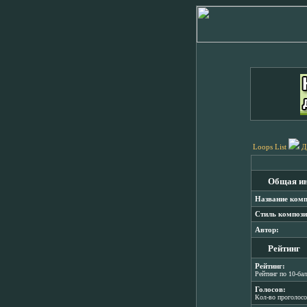
Loops List
Д
Общая и
Название комп
Стиль компози
Автор:
Рейтинг
Рейтинг:
Рейтинг по 10-ба
Голосов:
Кол-во проголос