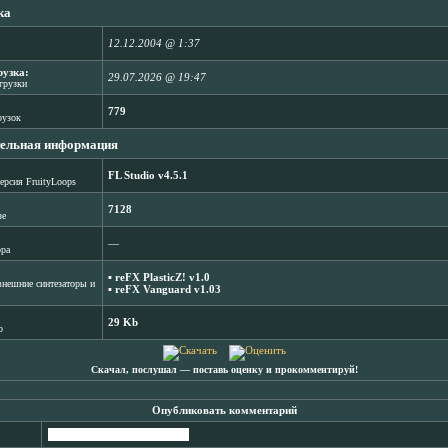
ка
12.12.2004 @ 1:37
рузка:
29.07.2026 @ 19:47
агрузки
779
рузок
ельная информация
FL Studio v4.5.1
ерсия FruityLoops
7128
зе
―
ора
▪
reFX PlasticZ! v1.0
нешние синтезаторы и
▪
reFX Vanguard v1.03
29 Kb
b
Скачал, послушал ― поставь оценку и прокомментируй!
Опубликовать комментарий