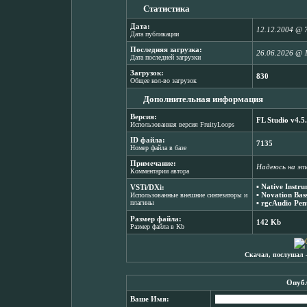
Статистика
Дата:
12.12.2004 @ 
Дата публикации
Последняя загрузка:
26.06.2026 @ 
Дата последней загрузки
Загрузок:
830
Общее кол-во загрузок
Дополнительная информация
Версия:
FL Studio v4.5
Использованная версия FruityLoops
ID файла:
7135
Номер файла в базе
Примечание:
Надеюсь на эт
Комментарии автора
▪
Native Instr
VSTi/DXi:
▪
Novation Bass
Использованные внешние синтезаторы и
плагины
▪
rgcAudio Pen
Размер файла:
142 Kb
Размер файла в Kb
Скачал, послушал 
Опубл
Ваше Имя: