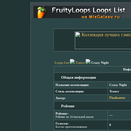
Loops List
Trance
Crazy Night
Инфо
Общая информация
Название композиции:
Crazy Night
Стиль композиции:
Trance
Автор:
Flashcutter
Рейтинг
Рейтинг:
―
Рейтинг по 10-балльной шкале
Голосов:
0
Кол-во проголосовавших