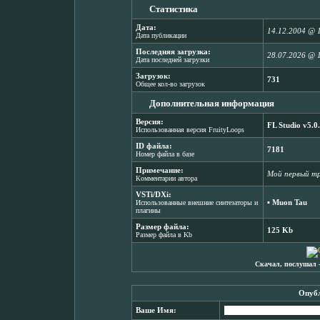
Статистика
Дата:
14.12.2004 @ 
Дата публикации
Последняя загрузка:
28.07.2026 @ 
Дата последней загрузки
Загрузок:
731
Общее кол-во загрузок
Дополнительная информация
Версия:
FL Studio v5.0
Использованная версия FruityLoops
ID файла:
7181
Номер файла в базе
Примечание:
Мой первый трэ
Комментарии автора
VSTi/DXi:
▪
Muon Tau
Использованные внешние синтезаторы и
плагины
Размер файла:
125 Kb
Размер файла в Kb
Скачал, послушал 
Опубл
Ваше Имя: