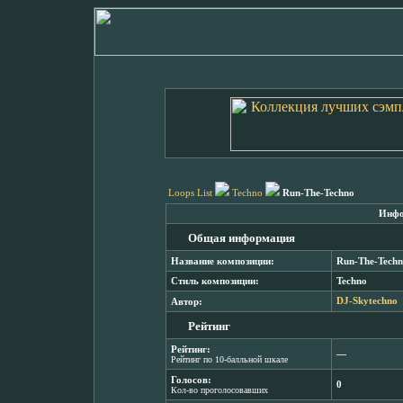
Loops List
Techno
Run-The-Techno
Инфо
Общая информация
Название композиции:
Run-The-Tech
Стиль композиции:
Techno
Автор:
DJ-Skytechno
Рейтинг
Рейтинг:
―
Рейтинг по 10-балльной шкале
Голосов:
0
Кол-во проголосовавших