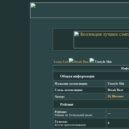
Loops List
Break Beat
Unstyle Shit
Инфо
Общая информация
Название композиции:
Unstyle Shit
Стиль композиции:
Break Beat
Автор:
Dj Bloomer
Рейтинг
Рейтинг:
―
Рейтинг по 10-балльной шкале
Голосов:
0
Кол-во проголосовавших