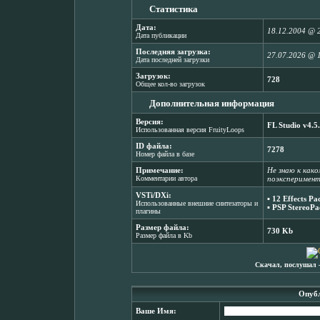
Статистика
Дата:
18.12.2004 @ 
Дата публикации
Последняя загрузка:
27.07.2026 @ 
Дата последней загрузки
Загрузок:
728
Общее кол-во загрузок
Дополнительная информация
Версия:
FL Studio v4.5
Использованная версия FruityLoops
ID файла:
7278
Номер файла в базе
Примечание:
Не знаю к как
Комментарии автора
поэксперименти
VSTi/DXi:
▪
12 Effects Pa
Использованные внешние синтезаторы и
▪
PSP StereoPa
плагины
Размер файла:
730 Kb
Размер файла в Kb
Скачал, послушал 
Опубл
Ваше Имя: