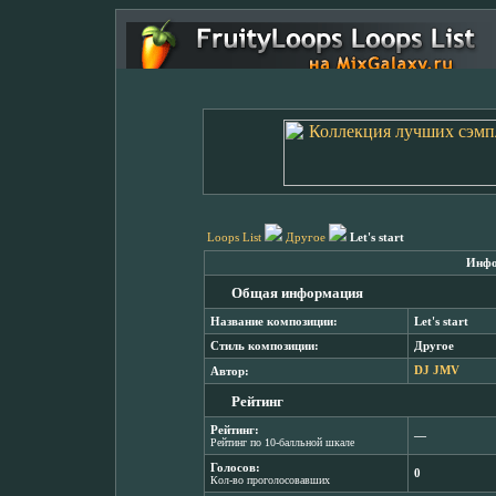
Loops List
Другое
Let's start
Инфо
Общая информация
Название композиции:
Let's start
Стиль композиции:
Другое
Автор:
DJ JMV
Рейтинг
Рейтинг:
―
Рейтинг по 10-балльной шкале
Голосов:
0
Кол-во проголосовавших