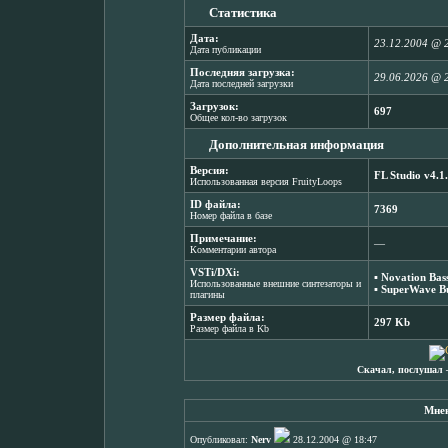
Статистика
Дата:
23.12.2004 @ 
Дата публикации
Последняя загрузка:
29.06.2026 @ 
Дата последней загрузки
Загрузок:
697
Общее кол-во загрузок
Дополнительная информация
Версия:
FL Studio v4.1
Использованная версия FruityLoops
ID файла:
7369
Номер файла в базе
Примечание:
―
Комментарии автора
VSTi/DXi:
▪
Novation Bass
Использованные внешние синтезаторы и
▪
SuperWave Bu
плагины
Размер файла:
297 Kb
Размер файла в Kb
Скачал, послушал 
Мнен
Опубликовал:
Nerv
28.12.2004 @ 18:47