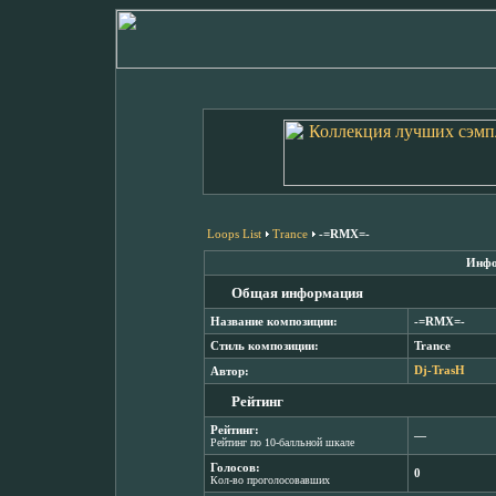
Loops List
Trance
-=RMX=-
Инфо
Общая информация
Название композиции:
-=RMX=-
Стиль композиции:
Trance
Автор:
Dj-TrasH
Рейтинг
Рейтинг:
―
Рейтинг по 10-балльной шкале
Голосов:
0
Кол-во проголосовавших