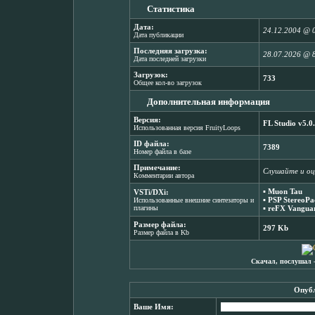
Статистика
Дата:
24.12.2004 @ 
Дата публикации
Последняя загрузка:
28.07.2026 @ 
Дата последней загрузки
Загрузок:
733
Общее кол-во загрузок
Дополнительная информация
Версия:
FL Studio v5.0
Использованная версия FruityLoops
ID файла:
7389
Номер файла в базе
Примечание:
Cлушайте и оце
Комментарии автора
▪
Muon Tau
VSTi/DXi:
▪
PSP StereoPa
Использованные внешние синтезаторы и
плагины
▪
reFX Vanguar
Размер файла:
297 Kb
Размер файла в Kb
Скачал, послушал 
Опубл
Ваше Имя: